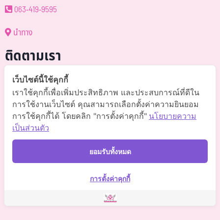
063-419-9595
นำทาง
ติดตามเรา
@somchai-clinic (มี@)
เว็บไซต์นี้ใช้คุกกี้
เราใช้คุกกี้เพื่อเพิ่มประสิทธิภาพ และประสบการณ์ที่ดีใน
Somchaiclinic คลินิกแพทย์สมชาย
การใช้งานเว็บไซต์ คุณสามารถเลือกตั้งค่าความยินยอม
การใช้คุกกี้ได้ โดยคลิก "การตั้งค่าคุกกี้"
นโยบายความ
Somchaiclinic
เป็นส่วนตัว
Somchaiclinic
ยอมรับทั้งหมด
Somchai Clinic
การตั้งค่าคุกกี้
©
2021 Somchai Clinic. All Rights Reserved. Powered by
OKWebtour.