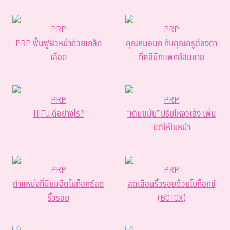
PRP
PRP
PRP ฟื้นฟูผิวหน้าด้วยเกล็ด
คุณหมอนก กับคุณครูต้องตา
เลือด
ที่คลินิกแพทย์สมชาย
PRP
PRP
HIFU ดีอย่างไร?
“เติมขมับ” ปรับโหงวเฮ้ง เพิ่ม
มิติให้ใบหน้า
PRP
PRP
ตำแหน่งที่นิยมฉีดโบท็อกซ์ลด
ลดเลือนริ้วรอยด้วยโบท็อกซ์
ริ้วรอย
(BOTOX)