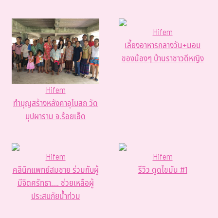
Hifem
เลี้ยงอาหารกลางวัน+มอบ
ของน้องๆ บ้านราชาวดีหญิง
Hifem
ทำบุญสร้างหลังคาอุโบสถ วัด
บุปผาราม จ.ร้อยเอ็ด
Hifem
Hifem
คลินิกแพทย์สมชาย ร่วมกับผู้
รีวิว ดูดไขมัน #1
มีจิตศรัทธา…. ช่วยเหลือผู้
ประสบภัยน้ำท่วม