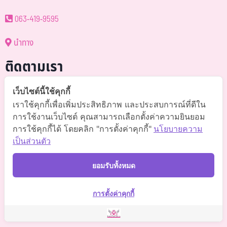
063-419-9595
นำทาง
ติดตามเรา
@somchai-clinic (มี@)
เว็บไซต์นี้ใช้คุกกี้
เราใช้คุกกี้เพื่อเพิ่มประสิทธิภาพ และประสบการณ์ที่ดีใน
Somchaiclinic คลินิกแพทย์สมชาย
การใช้งานเว็บไซต์ คุณสามารถเลือกตั้งค่าความยินยอม
การใช้คุกกี้ได้ โดยคลิก "การตั้งค่าคุกกี้"
นโยบายความ
Somchaiclinic
เป็นส่วนตัว
Somchaiclinic
ยอมรับทั้งหมด
Somchai Clinic
การตั้งค่าคุกกี้
©
2021 Somchai Clinic. All Rights Reserved. Powered by
OKWebtour.