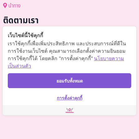
นำทาง
ติดตามเรา
@somchai-clinic (มี@)
เว็บไซต์นี้ใช้คุกกี้
เราใช้คุกกี้เพื่อเพิ่มประสิทธิภาพ และประสบการณ์ที่ดีใน
Somchaiclinic คลินิกแพทย์สมชาย
การใช้งานเว็บไซต์ คุณสามารถเลือกตั้งค่าความยินยอม
การใช้คุกกี้ได้ โดยคลิก "การตั้งค่าคุกกี้"
นโยบายความ
Somchaiclinic
เป็นส่วนตัว
Somchaiclinic
ยอมรับทั้งหมด
Somchai Clinic
การตั้งค่าคุกกี้
©
2021 Somchai Clinic. All Rights Reserved. Powered by
OKWebtour.