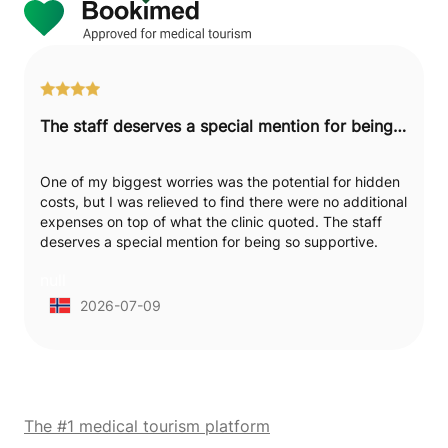
The staff deserves a special mention for being so supportive.
One of my biggest worries was the potential for hidden
costs, but I was relieved to find there were no additional
expenses on top of what the clinic quoted. The staff
deserves a special mention for being so supportive.
They've stayed in touch and have been very easy to
null
reach, which is reassuring during recovery from my
traditional liposuction on two areas. What stood out
2026-07-09
about my surgeon was how carefully he marked the
areas before we went into the operating room. My
recovery is going about as expected so far. The whole
process was handled professionally.
The #1 medical tourism platform