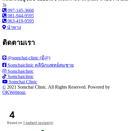
3)
097-145-3666
081-944-9595
063-419-9595
นำทาง
ติดตามเรา
@somchai-clinic (มี@)
Somchaiclinic คลินิกแพทย์สมชาย
Somchaiclinic
Somchaiclinic
Somchai Clinic
©
2021 Somchai Clinic. All Rights Reserved. Powered by
OKWebtour.
4
Based on
1 patient review(s)