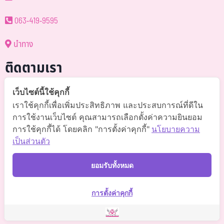
063-419-9595
นำทาง
ติดตามเรา
@somchai-clinic (มี@)
เว็บไซต์นี้ใช้คุกกี้
เราใช้คุกกี้เพื่อเพิ่มประสิทธิภาพ และประสบการณ์ที่ดีใน
Somchaiclinic คลินิกแพทย์สมชาย
การใช้งานเว็บไซต์ คุณสามารถเลือกตั้งค่าความยินยอม
การใช้คุกกี้ได้ โดยคลิก "การตั้งค่าคุกกี้"
นโยบายความ
Somchaiclinic
เป็นส่วนตัว
Somchaiclinic
ยอมรับทั้งหมด
Somchai Clinic
การตั้งค่าคุกกี้
©
2021 Somchai Clinic. All Rights Reserved. Powered by
OKWebtour.