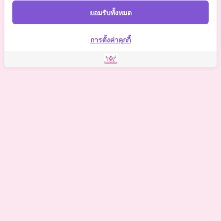
Somchaiclinic
ยอมรับทั้งหมด
Somchai Clinic
การตั้งค่าคุกกี้
©
2021 Somchai Clinic. All Rights Reserved. Powered by
OKWebtour.
4
Based on
1 patient review(s)
The staff deserves a special mention for being so supportive.
One of my biggest worries was the potential for hidden