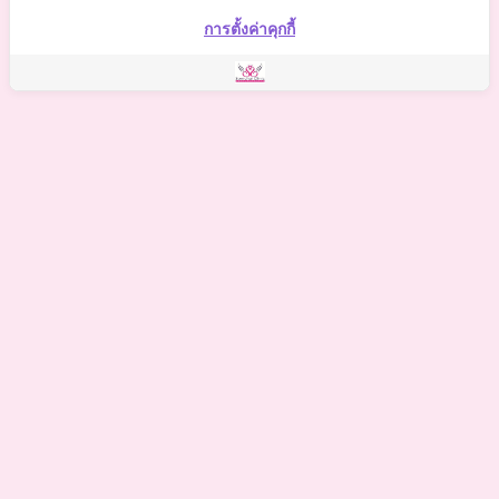
Somchai Clinic
การตั้งค่าคุกกี้
©
2021 Somchai Clinic. All Rights Reserved. Powered by
OKWebtour.
4
Based on
1 patient review(s)
The staff deserves a special mention for being so supportive.
One of my biggest worries was the potential for hidden
costs, but I was relieved to find there were no additional
expenses on top of what the clinic quoted. The staff
deserves a special mention for being so supportive.