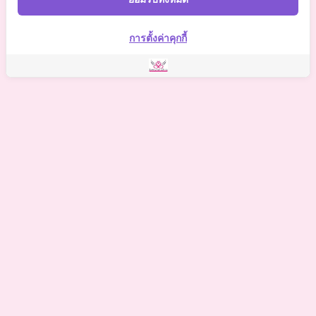
Somchai Clinic
การตั้งค่าคุกกี้
©
2021 Somchai Clinic. All Rights Reserved. Powered by
OKWebtour.
4
Based on
1 patient review(s)
The staff deserves a special mention for being so supportive.
One of my biggest worries was the potential for hidden
costs, but I was relieved to find there were no additional