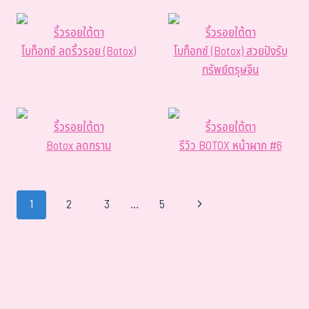
ริ้วรอยใต้ตา
ริ้วรอยใต้ตา
โบท็อกซ์ ลดริ้วรอย (Botox)
โบท็อกซ์ (Botox) สวยปังรับ
ทรัพย์ตรุษจีน
ริ้วรอยใต้ตา
ริ้วรอยใต้ตา
Botox ลดกราม
รีวิว BOTOX หน้าผาก #6
1
2
3
…
5