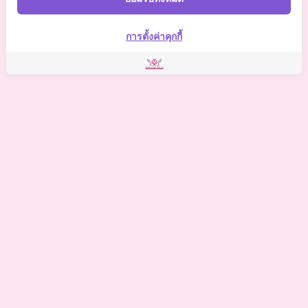
Somchai Clinic
การตั้งค่าคุกกี้
©
2021 Somchai Clinic. All Rights Reserved. Powered by
OKWebtour.
4
Based on
1 patient review(s)
The staff deserves a special mention for being so supportive.
One of my biggest worries was the potential for hidden
costs, but I was relieved to find there were no additional