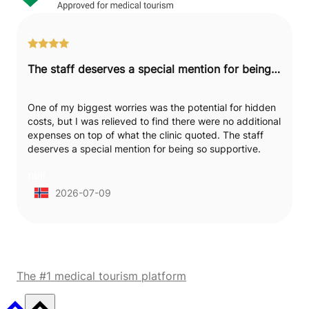
The staff deserves a special mention for being so supportive.
One of my biggest worries was the potential for hidden
costs, but I was relieved to find there were no additional
expenses on top of what the clinic quoted. The staff
deserves a special mention for being so supportive.
They've stayed in touch and have been very easy to
null
reach, which is reassuring during recovery from my
traditional liposuction on two areas. What stood out
2026-07-09
about my surgeon was how carefully he marked the
areas before we went into the operating room. My
recovery is going about as expected so far. The whole
process was handled professionally.
The #1 medical tourism platform