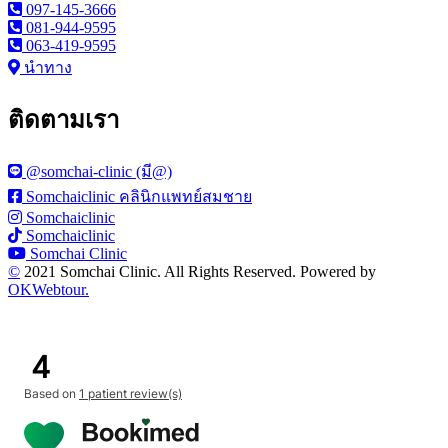
097-145-3666
081-944-9595
063-419-9595
นำทาง
ติดตามเรา
@somchai-clinic (มี@)
Somchaiclinic คลินิกแพทย์สมชาย
Somchaiclinic
Somchaiclinic
Somchai Clinic
©
2021 Somchai Clinic. All Rights Reserved. Powered by
OKWebtour.
4
Based on
1 patient review(s)