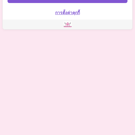
Somchai Clinic
การตั้งค่าคุกกี้
©
2021 Somchai Clinic. All Rights Reserved. Powered by
OKWebtour.
4
Based on
1 patient review(s)
The staff deserves a special mention for being so supportive.
One of my biggest worries was the potential for hidden
costs, but I was relieved to find there were no additional
expenses on top of what the clinic quoted. The staff