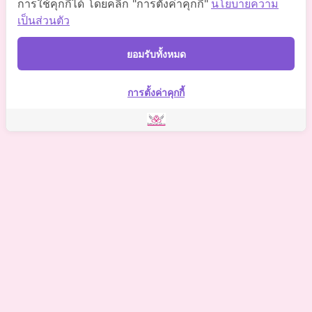
การใช้คุกกี้ได้ โดยคลิก "การตั้งค่าคุกกี้"
นโยบายความ
Somchaiclinic
เป็นส่วนตัว
Somchaiclinic
ยอมรับทั้งหมด
Somchai Clinic
การตั้งค่าคุกกี้
©
2021 Somchai Clinic. All Rights Reserved. Powered by
OKWebtour.
4
Based on
1 patient review(s)
The staff deserves a special mention for being so supportive.