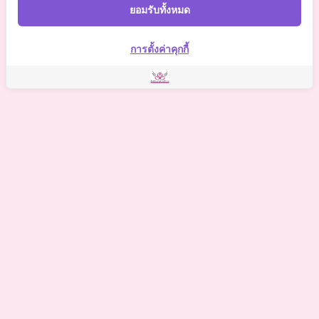
Somchaiclinic
ยอมรับทั้งหมด
Somchai Clinic
การตั้งค่าคุกกี้
©
2021 Somchai Clinic. All Rights Reserved. Powered by
OKWebtour.
4
Based on
1 patient review(s)
The staff deserves a special mention for being so supportive.
One of my biggest worries was the potential for hidden