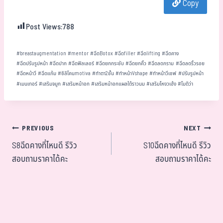
Copy
ok
er
t
Post Views:
788
#
breastaugmentation
#
mentor
#
ฉีดBotox
#
ฉีดfiller
#
ฉีดlifting
#
ฉีดคาง
#
ฉีดปรับรูปหน้า
#
ฉีดปาก
#
ฉีดฟิลเลอร์
#
ฉีดยกกระชับ
#
ฉีดยกคิ้ว
#
ฉีดลดกราม
#
ฉีดลดริ้วรอย
#
ฉีดหน้าวี
#
ฉีดแก้ม
#
ซิลิโคนmotiva
#
ทำตา2ชั้น
#
ทำหน้าVshape
#
ทำหน้าวีเชฟ
#
ปรับรูปหน้า
#
เมนเทอร์
#
เสริมจมูก
#
เสริมหน้าอก
#
เสริมหน้าอกแผลใต้ราวนม
#
เสริมโหงวเฮ้ง
#
โมติว่า
PREVIOUS
NEXT
S8ฉีดคางที่ไหนดี รีวิว
S10ฉีดคางที่ไหนดี รีวิว
สอบถามราคาได้คะ
สอบถามราคาได้คะ