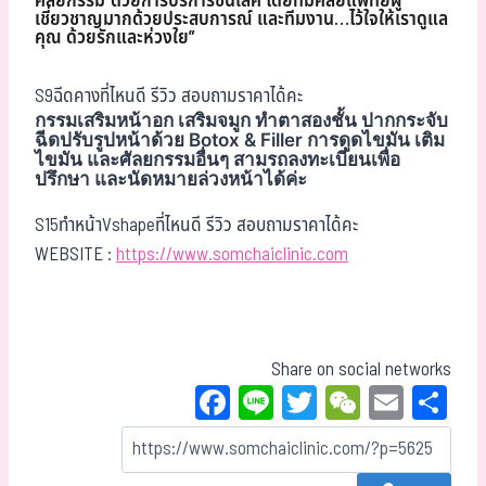
ศัลยกรรม“ด้วยการบริการชั้นเลิศ โดยทีมศัลยแพทย์ผู้
เชี่ยวชาญมากด้วยประสบการณ์ และทีมงาน…ไว้ใจให้เราดูแล
คุณ ด้วยรักและห่วงใย”
S9ฉีดคางที่ไหนดี รีวิว สอบถามราคาได้คะ
กรรมเสริมหน้าอก เสริมจมูก ทำตาสองชั้น ปากกระจับ
ฉีดปรับรูปหน้าด้วย Botox & Filler การดูดไขมัน เติม
ไขมัน และศัลยกรรมอื่นๆ สามรถลงทะเบียนเพื่อ
ปรึกษา และนัดหมายล่วงหน้าได้ค่ะ
S15ทำหน้าVshapeที่ไหนดี รีวิว สอบถามราคาได้คะ
WEBSITE :
https://www.somchaiclinic.com
Share on social networks
Fa
Li
T
W
E
Sh
ce
ne
wi
eC
m
ar
bo
tt
ha
ail
e