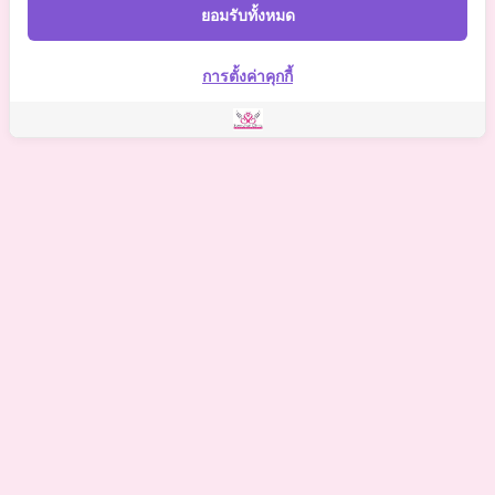
Somchaiclinic
ยอมรับทั้งหมด
Somchai Clinic
การตั้งค่าคุกกี้
©
2021 Somchai Clinic. All Rights Reserved. Powered by
OKWebtour.
4
Based on
1 patient review(s)
The staff deserves a special mention for being so supportive.
One of my biggest worries was the potential for hidden