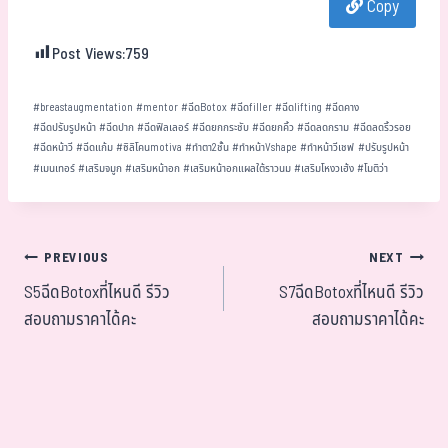
Copy
ok
er
t
Post Views:
759
#
breastaugmentation
#
mentor
#
ฉีดBotox
#
ฉีดfiller
#
ฉีดlifting
#
ฉีดคาง
#
ฉีดปรับรูปหน้า
#
ฉีดปาก
#
ฉีดฟิลเลอร์
#
ฉีดยกกระชับ
#
ฉีดยกคิ้ว
#
ฉีดลดกราม
#
ฉีดลดริ้วรอย
#
ฉีดหน้าวี
#
ฉีดแก้ม
#
ซิลิโคนmotiva
#
ทำตา2ชั้น
#
ทำหน้าVshape
#
ทำหน้าวีเชฟ
#
ปรับรูปหน้า
#
เมนเทอร์
#
เสริมจมูก
#
เสริมหน้าอก
#
เสริมหน้าอกแผลใต้ราวนม
#
เสริมโหงวเฮ้ง
#
โมติว่า
PREVIOUS
NEXT
S5ฉีดBotoxที่ไหนดี รีวิว
S7ฉีดBotoxที่ไหนดี รีวิว
สอบถามราคาได้คะ
สอบถามราคาได้คะ