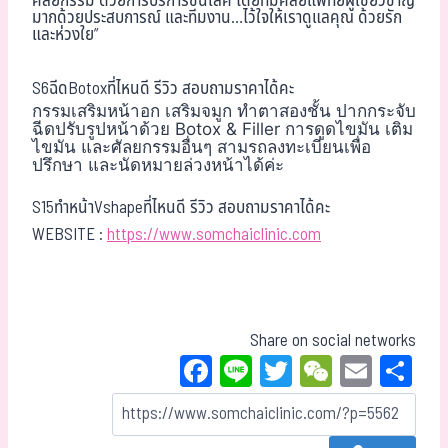
ศัลยกรรม“ด้วยการบริการชั้นเลิศ โดยทีมศัลยแพทย์ผู้เชี่ยวชาญ
มากด้วยประสบการณ์ และทีมงาน…ไว้ใจให้เราดูแลคุณ ด้วยรัก
และห่วงใย”
S6ฉีดBotoxที่ไหนดี รีวิว สอบถามราคาได้คะ
กรรมเสริมหน้าอก เสริมจมูก ทำตาสองชั้น ปากกระจับ
ฉีดปรับรูปหน้าด้วย Botox & Filler การดูดไขมัน เติม
ไขมัน และศัลยกรรมอื่นๆ สามรถลงทะเบียนเพื่อ
ปรึกษา และนัดหมายล่วงหน้าได้ค่ะ
S15ทำหน้าVshapeที่ไหนดี รีวิว สอบถามราคาได้คะ
WEBSITE :
https://www.somchaiclinic.com
Share on social networks
Fa
Li
T
W
E
Sh
ce
ne
wi
eC
m
ar
bo
tt
ha
ail
e