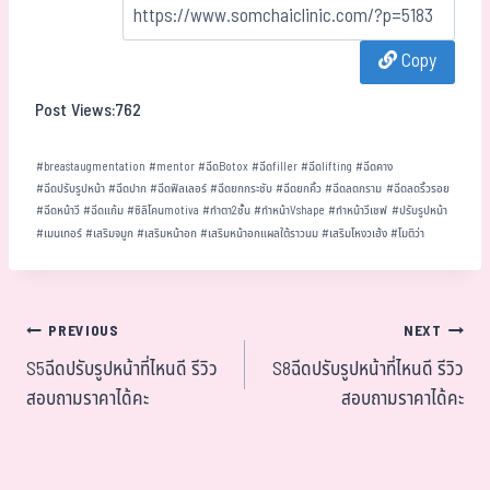
ce
ne
wi
eC
m
ar
bo
tt
ha
ail
e
Copy
ok
er
t
Post Views:
762
#
breastaugmentation
#
mentor
#
ฉีดBotox
#
ฉีดfiller
#
ฉีดlifting
#
ฉีดคาง
#
ฉีดปรับรูปหน้า
#
ฉีดปาก
#
ฉีดฟิลเลอร์
#
ฉีดยกกระชับ
#
ฉีดยกคิ้ว
#
ฉีดลดกราม
#
ฉีดลดริ้วรอย
#
ฉีดหน้าวี
#
ฉีดแก้ม
#
ซิลิโคนmotiva
#
ทำตา2ชั้น
#
ทำหน้าVshape
#
ทำหน้าวีเชฟ
#
ปรับรูปหน้า
#
เมนเทอร์
#
เสริมจมูก
#
เสริมหน้าอก
#
เสริมหน้าอกแผลใต้ราวนม
#
เสริมโหงวเฮ้ง
#
โมติว่า
PREVIOUS
NEXT
S5ฉีดปรับรูปหน้าที่ไหนดี รีวิว
S8ฉีดปรับรูปหน้าที่ไหนดี รีวิว
สอบถามราคาได้คะ
สอบถามราคาได้คะ