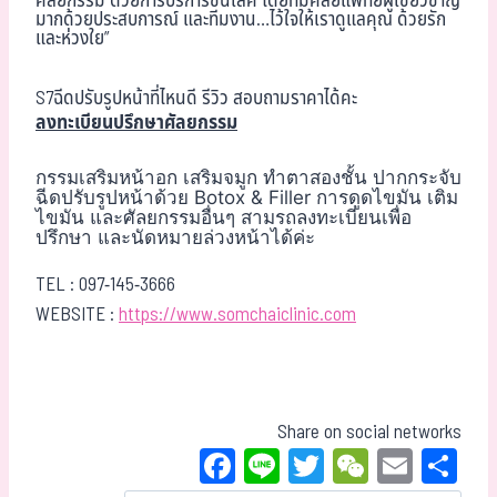
ศัลยกรรม“ด้วยการบริการชั้นเลิศ โดยทีมศัลยแพทย์ผู้เชี่ยวชาญ
มากด้วยประสบการณ์ และทีมงาน…ไว้ใจให้เราดูแลคุณ ด้วยรัก
และห่วงใย”
S7ฉีดปรับรูปหน้าที่ไหนดี รีวิว สอบถามราคาได้คะ
ลงทะเบียนปรึกษาศัลยกรรม
กรรมเสริมหน้าอก เสริมจมูก ทำตาสองชั้น ปากกระจับ
ฉีดปรับรูปหน้าด้วย Botox & Filler การดูดไขมัน เติม
ไขมัน และศัลยกรรมอื่นๆ สามรถลงทะเบียนเพื่อ
ปรึกษา และนัดหมายล่วงหน้าได้ค่ะ
TEL :
097-145-3666
WEBSITE :
https://www.somchaiclinic.com
Share on social networks
Fa
Li
T
W
E
Sh