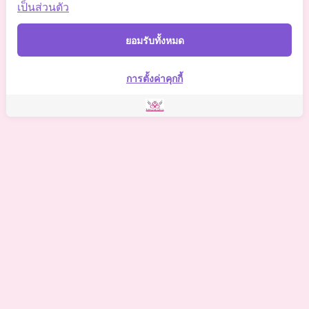
Somchaiclinic
เป็นส่วนตัว
Somchaiclinic
ยอมรับทั้งหมด
Somchai Clinic
การตั้งค่าคุกกี้
©
2021 Somchai Clinic. All Rights Reserved. Powered by
OKWebtour.
4
Based on
1 patient review(s)
The staff deserves a special mention for being so supportive.