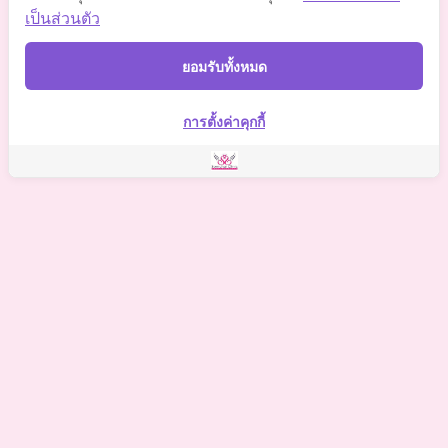
Somchaiclinic
เป็นส่วนตัว
Somchaiclinic
ยอมรับทั้งหมด
Somchai Clinic
การตั้งค่าคุกกี้
©
2021 Somchai Clinic. All Rights Reserved. Powered by
OKWebtour.
4
Based on
1 patient review(s)
The staff deserves a special mention for being so supportive.