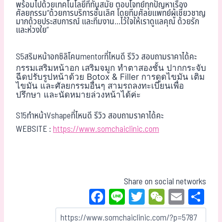
พร้อมไปด้วยเทคโนโลยีที่ทันสมัย ตอบโจทย์ทุกปัญหาเรื่อง
ศัลยกรรม“ด้วยการบริการชั้นเลิศ โดยทีมศัลยแพทย์ผู้เชี่ยวชาญ
มากด้วยประสบการณ์ และทีมงาน…ไว้ใจให้เราดูแลคุณ ด้วยรัก
และห่วงใย”
S5สริมหน้าอกซิลิโคนmentorที่ไหนดี รีวิว สอบถามราคาได้คะ
กรรมเสริมหน้าอก เสริมจมูก ทำตาสองชั้น ปากกระจับ
ฉีดปรับรูปหน้าด้วย Botox & Filler การดูดไขมัน เติม
ไขมัน และศัลยกรรมอื่นๆ สามรถลงทะเบียนเพื่อ
ปรึกษา และนัดหมายล่วงหน้าได้ค่ะ
S15ทำหน้าVshapeที่ไหนดี รีวิว สอบถามราคาได้คะ
WEBSITE :
https://www.somchaiclinic.com
Share on social networks
Fa
Li
T
W
E
Sh
ce
ne
wi
eC
m
ar