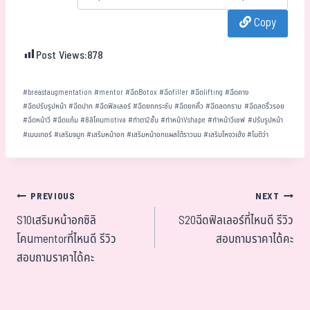
bo
tt
ha
ail
e
Copy
ok
er
t
Post Views:
878
#
breastaugmentation
#
mentor
#
ฉีดBotox
#
ฉีดfiller
#
ฉีดlifting
#
ฉีดคาง
#
ฉีดปรับรูปหน้า
#
ฉีดปาก
#
ฉีดฟิลเลอร์
#
ฉีดยกกระชับ
#
ฉีดยกคิ้ว
#
ฉีดลดกราม
#
ฉีดลดริ้วรอย
#
ฉีดหน้าวี
#
ฉีดแก้ม
#
ซิลิโคนmotiva
#
ทำตา2ชั้น
#
ทำหน้าVshape
#
ทำหน้าวีเชฟ
#
ปรับรูปหน้า
#
เมนเทอร์
#
เสริมจมูก
#
เสริมหน้าอก
#
เสริมหน้าอกแผลใต้ราวนม
#
เสริมโหงวเฮ้ง
#
โมติว่า
PREVIOUS
NEXT
S10เสริมหน้าอกซิลิ
S20ฉีดฟิลเลอร์ที่ไหนดี รีวิว
โคนmentorที่ไหนดี รีวิว
สอบถามราคาได้คะ
สอบถามราคาได้คะ