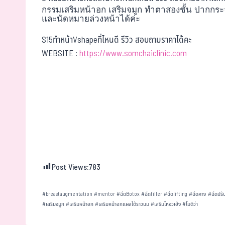
กรรมเสริมหน้าอก เสริมจมูก ทำตาสองชั้น ปากกระจ
และนัดหมายล่วงหน้าได้ค่ะ
S15ทำหน้าVshapeที่ไหนดี รีวิว สอบถามราคาได้คะ
WEBSITE :
https://www.somchaiclinic.com
Post Views:
783
#
breastaugmentation
#
mentor
#
ฉีดBotox
#
ฉีดfiller
#
ฉีดlifting
#
ฉีดคาง
#
ฉีดปรั
#
เสริมจมูก
#
เสริมหน้าอก
#
เสริมหน้าอกแผลใต้ราวนม
#
เสริมโหงวเฮ้ง
#
โมติว่า