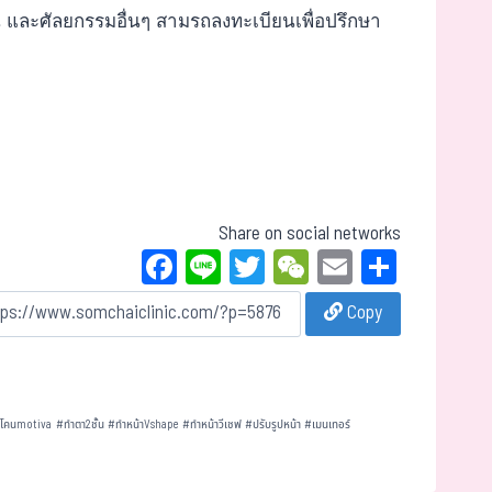
น และศัลยกรรมอื่นๆ สามรถลงทะเบียนเพื่อปรึกษา
Share on social networks
Fa
Li
T
W
E
Sh
ce
ne
wi
eC
m
ar
Copy
bo
tt
ha
ail
e
ok
er
t
ลิโคนmotiva
#
ทำตา2ชั้น
#
ทำหน้าVshape
#
ทำหน้าวีเชฟ
#
ปรับรูปหน้า
#
เมนเทอร์