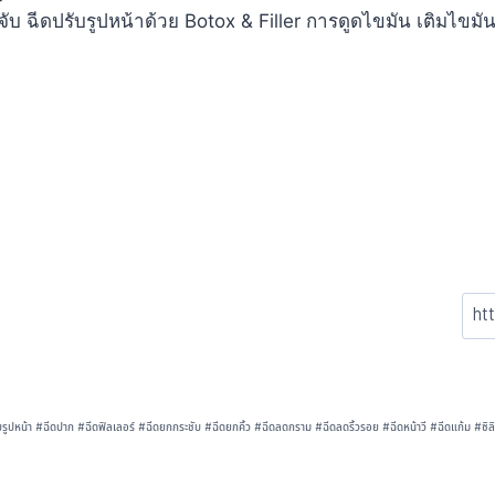
ับ ฉีดปรับรูปหน้าด้วย Botox & Filler การดูดไขมัน เติมไขมั
บรูปหน้า
#
ฉีดปาก
#
ฉีดฟิลเลอร์
#
ฉีดยกกระชับ
#
ฉีดยกคิ้ว
#
ฉีดลดกราม
#
ฉีดลดริ้วรอย
#
ฉีดหน้าวี
#
ฉีดแก้ม
#
ซิ