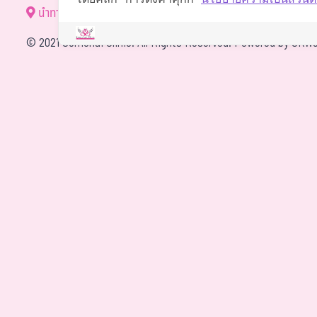
นำทาง
©
2021 Somchai Clinic. All Rights Reserved. Powered by
OKWe
4
One of my biggest worries 
Based on
1 patient review(s)
for hidden costs, but I was 
there were no additional e
what the clinic quoted. The
special mention for being s
null
They've stayed in touch a
easy to reach, which is rea
2026-07-09
recovery from my traditiona
two areas. What stood out
was how carefully he marke