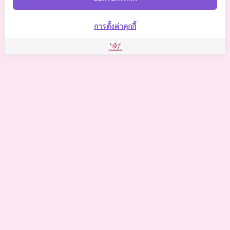
Somchai Clinic
การตั้งค่าคุกกี้
©
2021 Somchai Clinic. All Rights Reserved. Powered by
OKWebtour.
4
Based on
1 patient review(s)
The staff deserves a special mention for being so supportive.
One of my biggest worries was the potential for hidden
costs, but I was relieved to find there were no additional