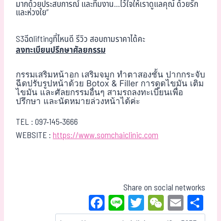
มากด้วยประสบการณ์ และทีมงาน…ไว้ใจให้เราดูแลคุณ ด้วยรัก
และห่วงใย”
S3ฉีดliftingที่ไหนดี รีวิว สอบถามราคาได้คะ
ลงทะเบียนปรึกษาศัลยกรรม
กรรมเสริมหน้าอก เสริมจมูก ทำตาสองชั้น ปากกระจับ
ฉีดปรับรูปหน้าด้วย Botox & Filler การดูดไขมัน เติม
ไขมัน และศัลยกรรมอื่นๆ สามรถลงทะเบียนเพื่อ
ปรึกษา และนัดหมายล่วงหน้าได้ค่ะ
TEL :
097-145-3666
WEBSITE :
https://www.somchaiclinic.com
Share on social networks
Fa
Li
T
W
E
Sh
ce
ne
wi
eC
m
ar