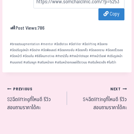
bo
tt
ha
ail
e
Copy
ok
er
t
Post Views:
786
#
breastaugmentation
#
mentor
#
ฉีดBotox
#
ฉีดfiller
#
ฉีดlifting
#
ฉีดคาง
#
ฉีดปรับรูปหน้า
#
ฉีดปาก
#
ฉีดฟิลเลอร์
#
ฉีดยกกระชับ
#
ฉีดยกคิ้ว
#
ฉีดลดกราม
#
ฉีดลดริ้วรอย
#
ฉีดหน้าวี
#
ฉีดแก้ม
#
ซิลิโคนmotiva
#
ทำตา2ชั้น
#
ทำหน้าVshape
#
ทำหน้าวีเชฟ
#
ปรับรูปหน้า
#
เมนเทอร์
#
เสริมจมูก
#
เสริมหน้าอก
#
เสริมหน้าอกแผลใต้ราวนม
#
เสริมโหงวเฮ้ง
#
โมติว่า
PREVIOUS
NEXT
S2ฉีดliftingที่ไหนดี รีวิว
S4ฉีดliftingที่ไหนดี รีวิว
สอบถามราคาได้คะ
สอบถามราคาได้คะ