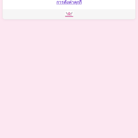
การตั้งค่าคุกกี้
©
2021 Somchai Clinic. All Rights Reserved. Powered by
OKWebtour.
4
Based on
1 patient review(s)
The staff deserves a special mention for being so supportive.
One of my biggest worries was the potential for hidden
costs, but I was relieved to find there were no additional
expenses on top of what the clinic quoted. The staff
deserves a special mention for being so supportive.