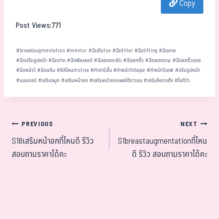
Copy
ok
er
t
Post Views:
771
#
breastaugmentation
#
mentor
#
ฉีดBotox
#
ฉีดfiller
#
ฉีดlifting
#
ฉีดคาง
#
ฉีดปรับรูปหน้า
#
ฉีดปาก
#
ฉีดฟิลเลอร์
#
ฉีดยกกระชับ
#
ฉีดยกคิ้ว
#
ฉีดลดกราม
#
ฉีดลดริ้วรอย
#
ฉีดหน้าวี
#
ฉีดแก้ม
#
ซิลิโคนmotiva
#
ทำตา2ชั้น
#
ทำหน้าVshape
#
ทำหน้าวีเชฟ
#
ปรับรูปหน้า
#
เมนเทอร์
#
เสริมจมูก
#
เสริมหน้าอก
#
เสริมหน้าอกแผลใต้ราวนม
#
เสริมโหงวเฮ้ง
#
โมติว่า
PREVIOUS
NEXT
S18เสริมหน้าอกที่ไหนดี รีวิว
S1breastaugmentationที่ไหน
สอบถามราคาได้คะ
ดี รีวิว สอบถามราคาได้คะ