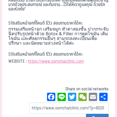
ศัลยกรรม“ด้วยการบริการชั้นเลิศ โดยทีมศัลยแพทย์ผู้เชี่ยวชาญ
มากด้วยประสบการณ์ และทีมงาน…ไว้ใจให้เราดูแลคุณ ด้วยรัก
และห่วงใย”
S19เสริมหน้าอกที่ไหนดี รีวิว สอบถามราคาได้คะ
กรรมเสริมหน้าอก เสริมจมูก ทำตาสองชั้น ปากกระจับ
ฉีดปรับรูปหน้าด้วย Botox & Filler การดูดไขมัน เติม
ไขมัน และศัลยกรรมอื่นๆ สามรถลงทะเบียนเพื่อ
ปรึกษา และนัดหมายล่วงหน้าได้ค่ะ
S10เสริมหน้าอกที่ไหนดี รีวิว สอบถามราคาได้คะ
WEBSITE :
https://www.somchaiclinic.com
Share on social networks
Fa
Li
T
W
E
Sh
ce
ne
wi
eC
m
ar
bo
tt
ha
ail
e