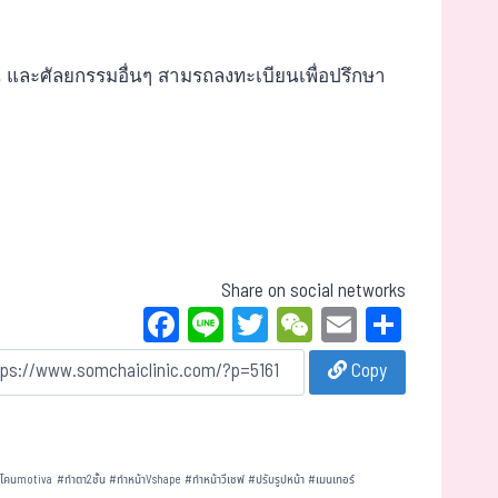
น และศัลยกรรมอื่นๆ สามรถลงทะเบียนเพื่อปรึกษา
Share on social networks
Fa
Li
T
W
E
Sh
ce
ne
wi
eC
m
ar
Copy
bo
tt
ha
ail
e
ok
er
t
ลิโคนmotiva
#
ทำตา2ชั้น
#
ทำหน้าVshape
#
ทำหน้าวีเชฟ
#
ปรับรูปหน้า
#
เมนเทอร์