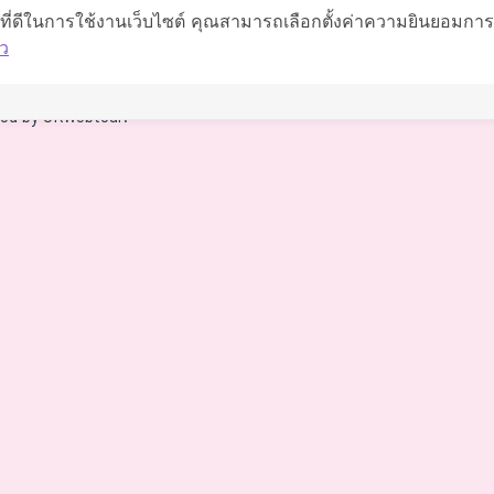
063-419-9595
์ที่ดีในการใช้งานเว็บไซต์ คุณสามารถเลือกตั้งค่าความยินยอมการใช
ว
นำทาง
red by
OKWebtour.
The staff deserves a special mention for being so supportive.
was the potential
relieved to find
xpenses on top of
 staff deserves a
o supportive.
nd have been very
ssuring during