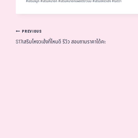
#
เสริมจมูก
#
เสริมหน้าอก
#
เสริมหน้าอกแผลใต้ราวนม
#
เสริมโหงวเฮ้ง
#
โมติว่า
PREVIOUS
S17เสริมโหงวเฮ้งที่ไหนดี รีวิว สอบถามราคาได้คะ