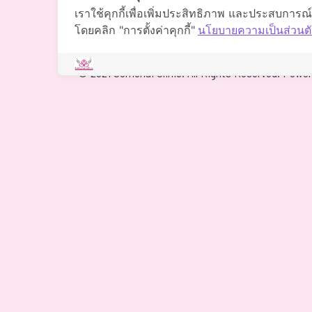
088-088-0294
เราใช้คุกกี้เพื่อเพิ่มประสิทธิภาพ และประสบการณ
โดยคลิก "การตั้งค่าคุกกี้"
นโยบายความเป็นส่วนตั
นำทาง
©
2021 Somchai Clinic. All Rights Reserved. Powe
4
One of my biggest worries 
Based on
1 patient review(s)
for hidden costs, but I was 
there were no additional e
what the clinic quoted. The
special mention for being s
null
They've stayed in touch a
easy to reach, which is rea
2026-07-09