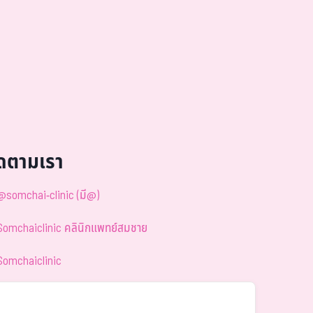
ิดตามเรา
@somchai-clinic (มี@)
Somchaiclinic คลินิกแพทย์สมชาย
Somchaiclinic
Somchaiclinic