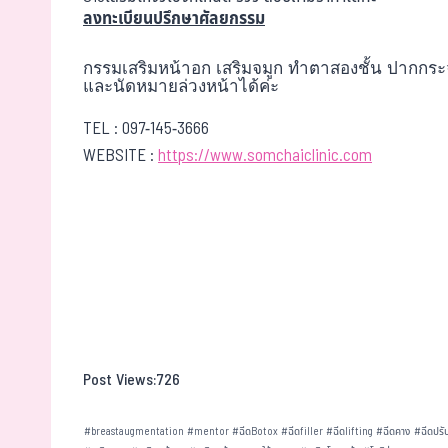
ลงทะเบียนปรึกษาศัลยกรรม
กรรมเสริมหน้าอก เสริมจมูก ทำตาสองชั้น ปากกระจ
และนัดหมายล่วงหน้าได้ค่ะ
TEL :
097-145-3666
WEBSITE :
https://www.somchaiclinic.com
Post Views:
726
#
breastaugmentation
#
mentor
#
ฉีดBotox
#
ฉีดfiller
#
ฉีดlifting
#
ฉีดคาง
#
ฉีดปรั