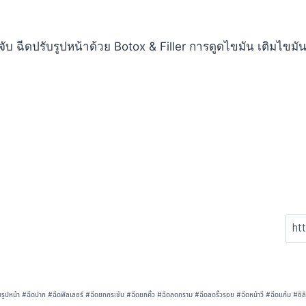
ับ ฉีดปรับรูปหน้าด้วย Botox & Filler การดูดไขมัน เติมไขมั
บรูปหน้า
#
ฉีดปาก
#
ฉีดฟิลเลอร์
#
ฉีดยกกระชับ
#
ฉีดยกคิ้ว
#
ฉีดลดกราม
#
ฉีดลดริ้วรอย
#
ฉีดหน้าวี
#
ฉีดแก้ม
#
ซิ