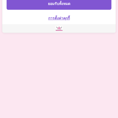
Somchaiclinic
ยอมรับทั้งหมด
Somchai Clinic
การตั้งค่าคุกกี้
©
2021 Somchai Clinic. All Rights Reserved. Powered by
OKWebtour.
4
Based on
1 patient review(s)
The staff deserves a special mention for being so supportive.
One of my biggest worries was the potential for hidden