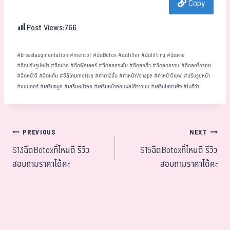
Copy
ok
er
t
Post Views:
766
#
breastaugmentation
#
mentor
#
ฉีดBotox
#
ฉีดfiller
#
ฉีดlifting
#
ฉีดคาง
#
ฉีดปรับรูปหน้า
#
ฉีดปาก
#
ฉีดฟิลเลอร์
#
ฉีดยกกระชับ
#
ฉีดยกคิ้ว
#
ฉีดลดกราม
#
ฉีดลดริ้วรอย
#
ฉีดหน้าวี
#
ฉีดแก้ม
#
ซิลิโคนmotiva
#
ทำตา2ชั้น
#
ทำหน้าVshape
#
ทำหน้าวีเชฟ
#
ปรับรูปหน้า
#
เมนเทอร์
#
เสริมจมูก
#
เสริมหน้าอก
#
เสริมหน้าอกแผลใต้ราวนม
#
เสริมโหงวเฮ้ง
#
โมติว่า
PREVIOUS
NEXT
S13ฉีดBotoxที่ไหนดี รีวิว
S15ฉีดBotoxที่ไหนดี รีวิว
สอบถามราคาได้คะ
สอบถามราคาได้คะ