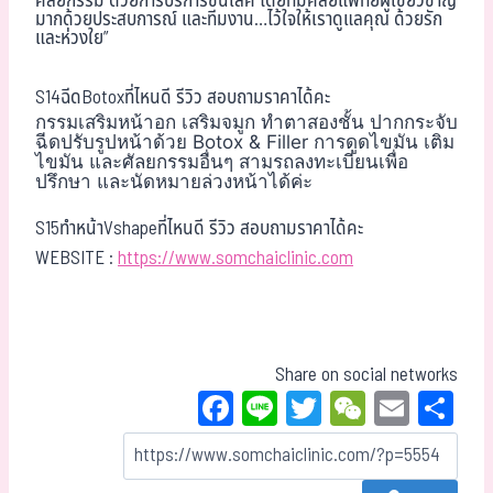
ศัลยกรรม“ด้วยการบริการชั้นเลิศ โดยทีมศัลยแพทย์ผู้เชี่ยวชาญ
มากด้วยประสบการณ์ และทีมงาน…ไว้ใจให้เราดูแลคุณ ด้วยรัก
และห่วงใย”
S14ฉีดBotoxที่ไหนดี รีวิว สอบถามราคาได้คะ
กรรมเสริมหน้าอก เสริมจมูก ทำตาสองชั้น ปากกระจับ
ฉีดปรับรูปหน้าด้วย Botox & Filler การดูดไขมัน เติม
ไขมัน และศัลยกรรมอื่นๆ สามรถลงทะเบียนเพื่อ
ปรึกษา และนัดหมายล่วงหน้าได้ค่ะ
S15ทำหน้าVshapeที่ไหนดี รีวิว สอบถามราคาได้คะ
WEBSITE :
https://www.somchaiclinic.com
Share on social networks
Fa
Li
T
W
E
Sh
ce
ne
wi
eC
m
ar
bo
tt
ha
ail
e