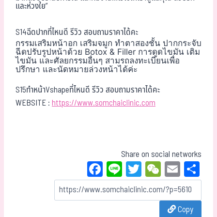
และห่วงใย”
S14ฉีดปากที่ไหนดี รีวิว สอบถามราคาได้คะ
กรรมเสริมหน้าอก เสริมจมูก ทำตาสองชั้น ปากกระจับ
ฉีดปรับรูปหน้าด้วย Botox & Filler การดูดไขมัน เติม
ไขมัน และศัลยกรรมอื่นๆ สามรถลงทะเบียนเพื่อ
ปรึกษา และนัดหมายล่วงหน้าได้ค่ะ
S15ทำหน้าVshapeที่ไหนดี รีวิว สอบถามราคาได้คะ
WEBSITE :
https://www.somchaiclinic.com
Share on social networks
Fa
Li
T
W
E
Sh
ce
ne
wi
eC
m
ar
bo
tt
ha
ail
e
Copy
ok
er
t