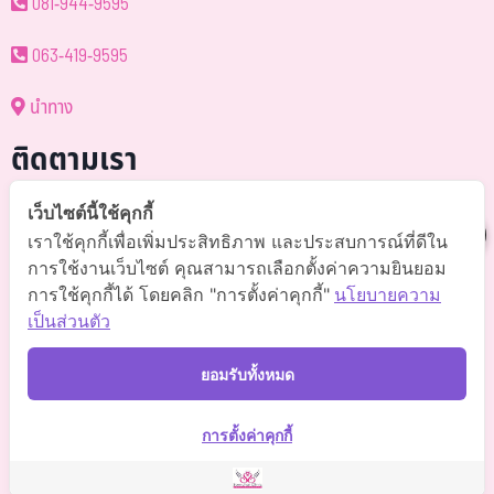
081-944-9595
063-419-9595
นำทาง
ติดตามเรา
@somchai-clinic (มี@)
เว็บไซต์นี้ใช้คุกกี้
เราใช้คุกกี้เพื่อเพิ่มประสิทธิภาพ และประสบการณ์ที่ดีใน
Somchaiclinic คลินิกแพทย์สมชาย
การใช้งานเว็บไซต์ คุณสามารถเลือกตั้งค่าความยินยอม
การใช้คุกกี้ได้ โดยคลิก "การตั้งค่าคุกกี้"
นโยบายความ
Somchaiclinic
เป็นส่วนตัว
Somchaiclinic
ยอมรับทั้งหมด
Somchai Clinic
การตั้งค่าคุกกี้
©
2021 Somchai Clinic. All Rights Reserved. Powered by
OKWebtour.