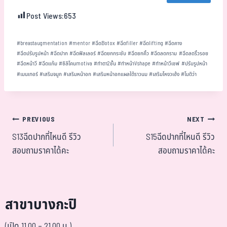
Post Views:
653
#
breastaugmentation
#
mentor
#
ฉีดBotox
#
ฉีดfiller
#
ฉีดlifting
#
ฉีดคาง
#
ฉีดปรับรูปหน้า
#
ฉีดปาก
#
ฉีดฟิลเลอร์
#
ฉีดยกกระชับ
#
ฉีดยกคิ้ว
#
ฉีดลดกราม
#
ฉีดลดริ้วรอย
#
ฉีดหน้าวี
#
ฉีดแก้ม
#
ซิลิโคนmotiva
#
ทำตา2ชั้น
#
ทำหน้าVshape
#
ทำหน้าวีเชฟ
#
ปรับรูปหน้า
#
เมนเทอร์
#
เสริมจมูก
#
เสริมหน้าอก
#
เสริมหน้าอกแผลใต้ราวนม
#
เสริมโหงวเฮ้ง
#
โมติว่า
PREVIOUS
NEXT
S13ฉีดปากที่ไหนดี รีวิว
S15ฉีดปากที่ไหนดี รีวิว
สอบถามราคาได้คะ
สอบถามราคาได้คะ
สาขาบางกะปิ
(เปิด 11.00 – 21.00 น.)