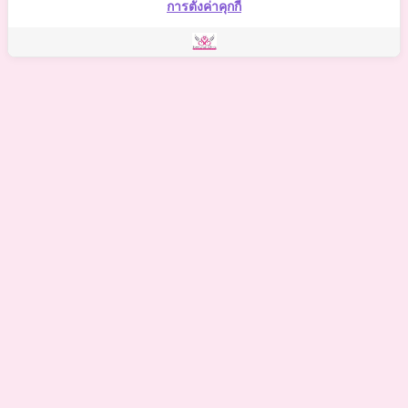
การตั้งค่าคุกกี้
©
2021 Somchai Clinic. All Rights Reserved. Powered by
OKWebtour.
4
Based on
1 patient review(s)
The staff deserves a special mention for being so supportive.
One of my biggest worries was the potential for hidden
costs, but I was relieved to find there were no additional
expenses on top of what the clinic quoted. The staff
deserves a special mention for being so supportive.