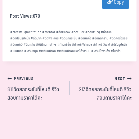
Copy
ok
er
t
Post Views:
670
#
breastaugmentation
#
mentor
#
ฉีดBotox
#
ฉีดfiller
#
ฉีดlifting
#
ฉีดคาง
#
ฉีดปรับรูปหน้า
#
ฉีดปาก
#
ฉีดฟิลเลอร์
#
ฉีดยกกระชับ
#
ฉีดยกคิ้ว
#
ฉีดลดกราม
#
ฉีดลดริ้วรอย
#
ฉีดหน้าวี
#
ฉีดแก้ม
#
ซิลิโคนmotiva
#
ทำตา2ชั้น
#
ทำหน้าVshape
#
ทำหน้าวีเชฟ
#
ปรับรูปหน้า
#
เมนเทอร์
#
เสริมจมูก
#
เสริมหน้าอก
#
เสริมหน้าอกแผลใต้ราวนม
#
เสริมโหงวเฮ้ง
#
โมติว่า
PREVIOUS
NEXT
S11ฉีดยกกระชับที่ไหนดี รีวิว
S13ฉีดยกกระชับที่ไหนดี รีวิว
สอบถามราคาได้คะ
สอบถามราคาได้คะ