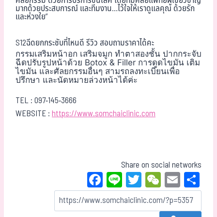
ศัลยกรรม“ด้วยการบริการชั้นเลิศ โดยทีมศัลยแพทย์ผู้เชี่ยวชาญ
มากด้วยประสบการณ์ และทีมงาน…ไว้ใจให้เราดูแลคุณ ด้วยรัก
และห่วงใย”
S12ฉีดยกกระชับที่ไหนดี รีวิว สอบถามราคาได้คะ
กรรมเสริมหน้าอก เสริมจมูก ทำตาสองชั้น ปากกระจับ
ฉีดปรับรูปหน้าด้วย Botox & Filler การดูดไขมัน เติม
ไขมัน และศัลยกรรมอื่นๆ สามรถลงทะเบียนเพื่อ
ปรึกษา และนัดหมายล่วงหน้าได้ค่ะ
TEL :
097-145-3666
WEBSITE :
https://www.somchaiclinic.com
Share on social networks
Fa
Li
T
W
E
Sh
ce
ne
wi
eC
m
ar
bo
tt
ha
ail
e