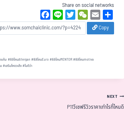
Share on social networks
Fa
Li
T
W
E
Sh
ce
ne
wi
eC
m
ar
Copy
bo
tt
ha
ail
e
ok
er
t
ดแก้ม
#
ซิลิโคนAllergan
#
ซิลิโคนEuro
#
ซิลิโคนMENTOR
#
ซิลิโคนmotiva
นม
#
เสริมโหงวเฮ้ง
#
โมติว่า
NEXT
P11วีเชฟรีวิวราคาเท่าไรที่ไหนดี