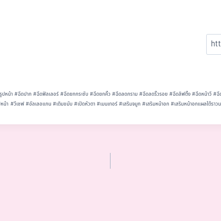
รูปหน้า
#
ฉีดปาก
#
ฉีดฟิลเลอร์
#
ฉีดยกกระชับ
#
ฉีดยกคิ้ว
#
ฉีดลดกราม
#
ฉีดลดริ้วรอย
#
ฉีดลิฟติ้ง
#
ฉีดหน้าวี
#
ฉี
ปหน้า
#
วีเชฟ
#
อัลเลอแกน
#
เติมขมับ
#
เปิดหัวตา
#
เมนเทอร์
#
เสริมจมูก
#
เสริมหน้าอก
#
เสริมหน้าอกแผลใต้ราว