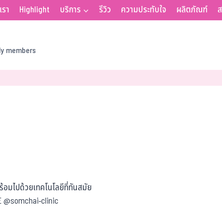
บเรา
Highlight
บริการ
รีวิว
ความประทับใจ
ผลิตภัณฑ์
ส
ily members
อมไปด้วยเทคโนโลยีที่ทันสมัย
NE @somchai-clinic