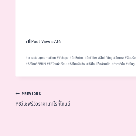
Post Views:
734
#
breastaugmentation
#
Vshape
#
ฉีดBotox
#
ฉีดfiller
#
ฉีดlifting
#
ฉีดคาง
#
ฉีดปรับ
#
ซิลิโคนSEBBIN
#
ซิลิโคนผิวเรียบ
#
ซิลิโคนฝังชิพ
#
ซิลิโคนใต้กล้ามเนื้อ
#
ทำตา2ชั้น
#
ปรับรู
PREVIOUS
P8วีเชฟรีวิวราคาเท่าไรที่ไหนดี