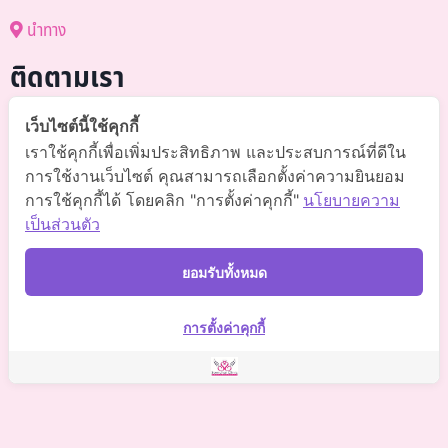
นำทาง
ติดตามเรา
@somchai-clinic (มี@)
เว็บไซต์นี้ใช้คุกกี้
เราใช้คุกกี้เพื่อเพิ่มประสิทธิภาพ และประสบการณ์ที่ดีใน
Somchaiclinic คลินิกแพทย์สมชาย
การใช้งานเว็บไซต์ คุณสามารถเลือกตั้งค่าความยินยอม
การใช้คุกกี้ได้ โดยคลิก "การตั้งค่าคุกกี้"
นโยบายความ
Somchaiclinic
เป็นส่วนตัว
Somchaiclinic
ยอมรับทั้งหมด
Somchai Clinic
การตั้งค่าคุกกี้
©
2021 Somchai Clinic. All Rights Reserved. Powered by
OKWebtour.