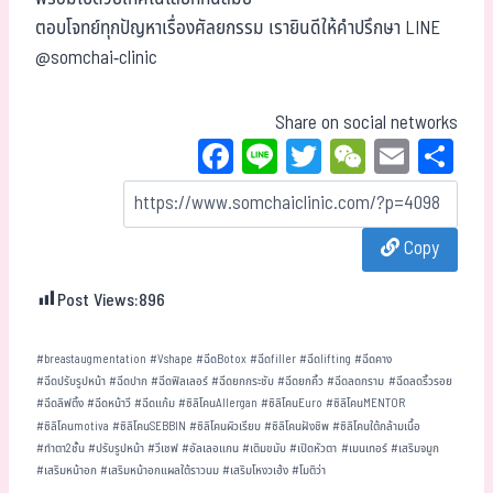
ตอบโจทย์ทุกปัญหาเรื่องศัลยกรรม เรายินดีให้คำปรึกษา LINE
@somchai-clinic
Share on social networks
Fa
Li
T
W
E
Sh
ce
ne
wi
eC
m
ar
bo
tt
ha
ail
e
Copy
ok
er
t
Post Views:
896
#
breastaugmentation
#
Vshape
#
ฉีดBotox
#
ฉีดfiller
#
ฉีดlifting
#
ฉีดคาง
#
ฉีดปรับรูปหน้า
#
ฉีดปาก
#
ฉีดฟิลเลอร์
#
ฉีดยกกระชับ
#
ฉีดยกคิ้ว
#
ฉีดลดกราม
#
ฉีดลดริ้วรอย
#
ฉีดลิฟติ้ง
#
ฉีดหน้าวี
#
ฉีดแก้ม
#
ซิลิโคนAllergan
#
ซิลิโคนEuro
#
ซิลิโคนMENTOR
#
ซิลิโคนmotiva
#
ซิลิโคนSEBBIN
#
ซิลิโคนผิวเรียบ
#
ซิลิโคนฝังชิพ
#
ซิลิโคนใต้กล้ามเนื้อ
#
ทำตา2ชั้น
#
ปรับรูปหน้า
#
วีเชฟ
#
อัลเลอแกน
#
เติมขมับ
#
เปิดหัวตา
#
เมนเทอร์
#
เสริมจมูก
#
เสริมหน้าอก
#
เสริมหน้าอกแผลใต้ราวนม
#
เสริมโหงวเฮ้ง
#
โมติว่า