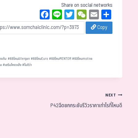
Share on social networks
Fa
Li
T
W
E
Sh
ce
ne
wi
eC
m
ar
Copy
bo
tt
ha
ail
e
ok
er
t
ดแก้ม
#
ซิลิโคนAllergan
#
ซิลิโคนEuro
#
ซิลิโคนMENTOR
#
ซิลิโคนmotiva
นม
#
เสริมโหงวเฮ้ง
#
โมติว่า
NEXT
P42ฉีดยกกระชับรีวิวราคาเท่าไรที่ไหนดี