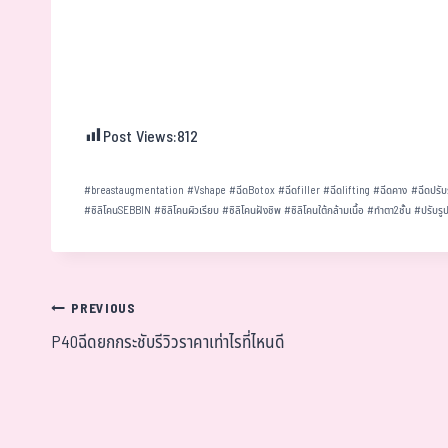
Post Views:
812
#
breastaugmentation
#
Vshape
#
ฉีดBotox
#
ฉีดfiller
#
ฉีดlifting
#
ฉีดคาง
#
ฉีดปรับ
#
ซิลิโคนSEBBIN
#
ซิลิโคนผิวเรียบ
#
ซิลิโคนฝังชิพ
#
ซิลิโคนใต้กล้ามเนื้อ
#
ทำตา2ชั้น
#
ปรับรู
PREVIOUS
P40ฉีดยกกระชับรีวิวราคาเท่าไรที่ไหนดี