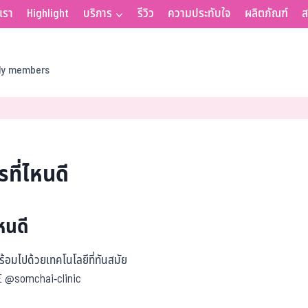
บเรา
Highlight
บริการ
รีวิว
ความประทับใจ
ผลิตภัณฑ์
ส
ily members
ที่ไหนดี
หนดี
อมไปด้วยเทคโนโลยีที่ทันสมัย
NE @somchai-clinic