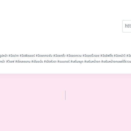
รูปหน้า
#
ฉีดปาก
#
ฉีดฟิลเลอร์
#
ฉีดยกกระชับ
#
ฉีดยกคิ้ว
#
ฉีดลดกราม
#
ฉีดลดริ้วรอย
#
ฉีดลิฟติ้ง
#
ฉีดหน้าวี
#
ฉี
ปหน้า
#
วีเชฟ
#
อัลเลอแกน
#
เติมขมับ
#
เปิดหัวตา
#
เมนเทอร์
#
เสริมจมูก
#
เสริมหน้าอก
#
เสริมหน้าอกแผลใต้ราว