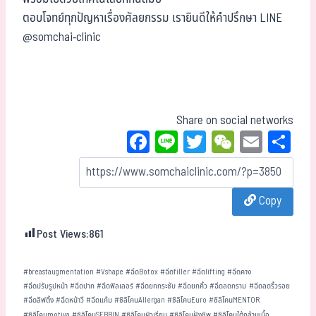
ตอบโจทย์ทุกปัญหาเรื่องศัลยกรรม เรายินดีให้คำปรึกษา LINE
@somchai-clinic
Share on social networks
Fa
Li
T
W
E
Sh
ce
ne
wi
eC
m
ar
bo
tt
ha
ail
e
Copy
ok
er
t
Post Views:
861
#
breastaugmentation
#
Vshape
#
ฉีดBotox
#
ฉีดfiller
#
ฉีดlifting
#
ฉีดคาง
#
ฉีดปรับรูปหน้า
#
ฉีดปาก
#
ฉีดฟิลเลอร์
#
ฉีดยกกระชับ
#
ฉีดยกคิ้ว
#
ฉีดลดกราม
#
ฉีดลดริ้วรอย
#
ฉีดลิฟติ้ง
#
ฉีดหน้าวี
#
ฉีดแก้ม
#
ซิลิโคนAllergan
#
ซิลิโคนEuro
#
ซิลิโคนMENTOR
#
ซิลิโคนmotiva
#
ซิลิโคนSEBBIN
#
ซิลิโคนผิวเรียบ
#
ซิลิโคนฝังชิพ
#
ซิลิโคนใต้กล้ามเนื้อ