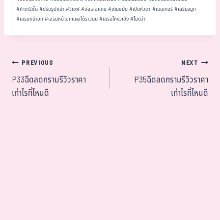
#
ทำตา2ชั้น
#
ปรับรูปหน้า
#
วีเชฟ
#
อัลเลอแกน
#
เติมขมับ
#
เปิดหัวตา
#
เมนเทอร์
#
เสริมจมูก
#
เสริมหน้าอก
#
เสริมหน้าอกแผลใต้ราวนม
#
เสริมโหงวเฮ้ง
#
โมติว่า
PREVIOUS
NEXT
P33ฉีดลดกรามรีวิวราคา
P35ฉีดลดกรามรีวิวราคา
เท่าไรที่ไหนดี
เท่าไรที่ไหนดี