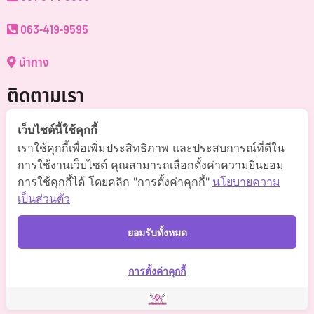
063-419-9595
นำทาง
ติดตามเรา
@somchai-clinic (มี@)
เว็บไซต์นี้ใช้คุกกี้
เราใช้คุกกี้เพื่อเพิ่มประสิทธิภาพ และประสบการณ์ที่ดีใน
Somchaiclinic คลินิกแพทย์สมชาย
การใช้งานเว็บไซต์ คุณสามารถเลือกตั้งค่าความยินยอม
การใช้คุกกี้ได้ โดยคลิก "การตั้งค่าคุกกี้"
นโยบายความ
Somchaiclinic
เป็นส่วนตัว
Somchaiclinic
ยอมรับทั้งหมด
Somchai Clinic
การตั้งค่าคุกกี้
©
2021 Somchai Clinic. All Rights Reserved. Powered by
OKWebtour.