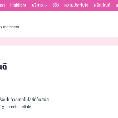
บเรา
Highlight
บริการ
รีวิว
ความประทับใจ
ผลิตภัณฑ์
ส
ily members
นดี
อมไปด้วยเทคโนโลยีที่ทันสมัย
NE @somchai-clinic