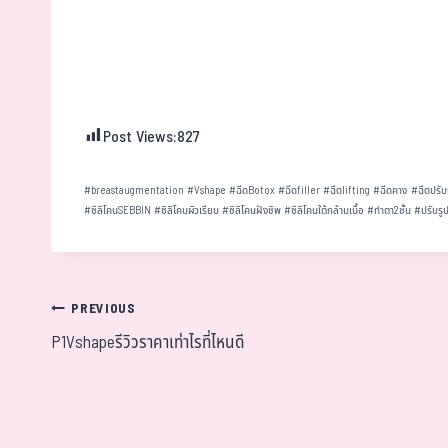
Post Views:
827
#
breastaugmentation
#
Vshape
#
ฉีดBotox
#
ฉีดfiller
#
ฉีดlifting
#
ฉีดคาง
#
ฉีดปรับ
#
ซิลิโคนSEBBIN
#
ซิลิโคนผิวเรียบ
#
ซิลิโคนฝังชิพ
#
ซิลิโคนใต้กล้ามเนื้อ
#
ทำตา2ชั้น
#
ปรับรู
PREVIOUS
P1Vshapeรีวิวราคาเท่าไรที่ไหนดี