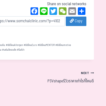
Share on social networks
Fa
Li
T
W
E
Sh
ce
ne
wi
eC
m
ar
Copy
bo
tt
ha
ail
e
ok
er
t
ดแก้ม
#
ซิลิโคนAllergan
#
ซิลิโคนEuro
#
ซิลิโคนMENTOR
#
ซิลิโคนmotiva
นม
#
เสริมโหงวเฮ้ง
#
โมติว่า
NEXT
P3Vshapeรีวิวราคาเท่าไรที่ไหนดี