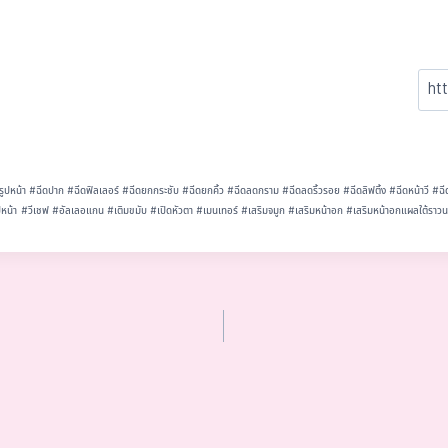
รูปหน้า
#
ฉีดปาก
#
ฉีดฟิลเลอร์
#
ฉีดยกกระชับ
#
ฉีดยกคิ้ว
#
ฉีดลดกราม
#
ฉีดลดริ้วรอย
#
ฉีดลิฟติ้ง
#
ฉีดหน้าวี
#
ฉี
ปหน้า
#
วีเชฟ
#
อัลเลอแกน
#
เติมขมับ
#
เปิดหัวตา
#
เมนเทอร์
#
เสริมจมูก
#
เสริมหน้าอก
#
เสริมหน้าอกแผลใต้ราว