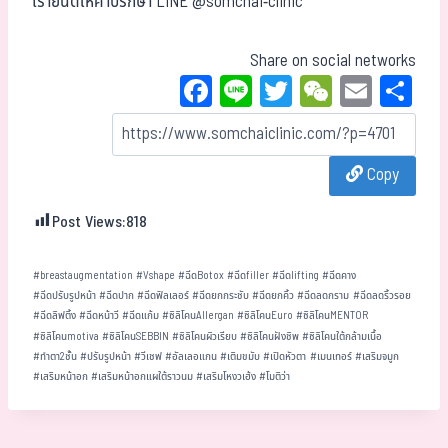
เรายินดีให้คำปรึกษา LINE @somchai-clinic
Share on social networks
Fa
Li
T
W
E
Sh
ce
ne
wi
eC
m
ar
bo
tt
ha
ail
e
Copy
ok
er
t
Post Views:
818
#
breastaugmentation
#
Vshape
#
ฉีดBotox
#
ฉีดfiller
#
ฉีดlifting
#
ฉีดคาง
#
ฉีดปรับรูปหน้า
#
ฉีดปาก
#
ฉีดฟิลเลอร์
#
ฉีดยกกระชับ
#
ฉีดยกคิ้ว
#
ฉีดลดกราม
#
ฉีดลดริ้วรอย
#
ฉีดลิฟติ้ง
#
ฉีดหน้าวี
#
ฉีดแก้ม
#
ซิลิโคนAllergan
#
ซิลิโคนEuro
#
ซิลิโคนMENTOR
#
ซิลิโคนmotiva
#
ซิลิโคนSEBBIN
#
ซิลิโคนผิวเรียบ
#
ซิลิโคนฝังชิพ
#
ซิลิโคนใต้กล้ามเนื้อ
#
ทำตา2ชั้น
#
ปรับรูปหน้า
#
วีเชฟ
#
อัลเลอแกน
#
เติมขมับ
#
เปิดหัวตา
#
เมนเทอร์
#
เสริมจมูก
#
เสริมหน้าอก
#
เสริมหน้าอกแผใต้ราวนม
#
เสริมโหงวเฮ้ง
#
โมติว่า