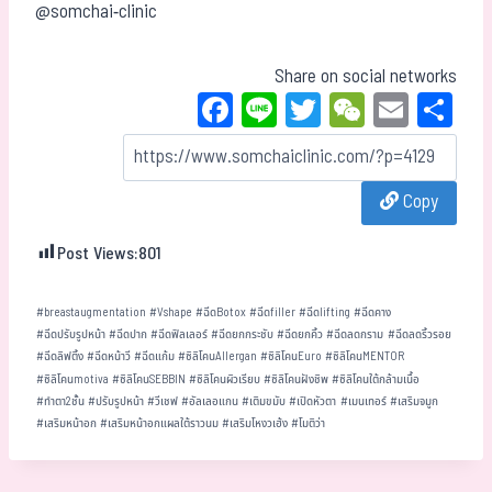
@somchai-clinic
Share on social networks
Fa
Li
T
W
E
Sh
ce
ne
wi
eC
m
ar
bo
tt
ha
ail
e
Copy
ok
er
t
Post Views:
801
#
breastaugmentation
#
Vshape
#
ฉีดBotox
#
ฉีดfiller
#
ฉีดlifting
#
ฉีดคาง
#
ฉีดปรับรูปหน้า
#
ฉีดปาก
#
ฉีดฟิลเลอร์
#
ฉีดยกกระชับ
#
ฉีดยกคิ้ว
#
ฉีดลดกราม
#
ฉีดลดริ้วรอย
#
ฉีดลิฟติ้ง
#
ฉีดหน้าวี
#
ฉีดแก้ม
#
ซิลิโคนAllergan
#
ซิลิโคนEuro
#
ซิลิโคนMENTOR
#
ซิลิโคนmotiva
#
ซิลิโคนSEBBIN
#
ซิลิโคนผิวเรียบ
#
ซิลิโคนฝังชิพ
#
ซิลิโคนใต้กล้ามเนื้อ
#
ทำตา2ชั้น
#
ปรับรูปหน้า
#
วีเชฟ
#
อัลเลอแกน
#
เติมขมับ
#
เปิดหัวตา
#
เมนเทอร์
#
เสริมจมูก
#
เสริมหน้าอก
#
เสริมหน้าอกแผลใต้ราวนม
#
เสริมโหงวเฮ้ง
#
โมติว่า