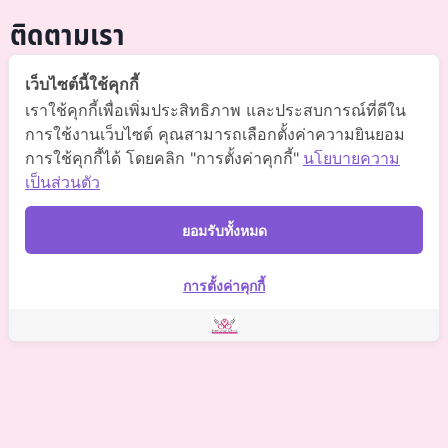
ติดตามเรา
@somchai-clinic (มี@)
เว็บไซต์นี้ใช้คุกกี้
เราใช้คุกกี้เพื่อเพิ่มประสิทธิภาพ และประสบการณ์ที่ดีใน
Somchaiclinic คลินิกแพทย์สมชาย
การใช้งานเว็บไซต์ คุณสามารถเลือกตั้งค่าความยินยอม
การใช้คุกกี้ได้ โดยคลิก "การตั้งค่าคุกกี้"
นโยบายความ
Somchaiclinic
เป็นส่วนตัว
Somchaiclinic
ยอมรับทั้งหมด
Somchai Clinic
การตั้งค่าคุกกี้
©
2021 Somchai Clinic. All Rights Reserved. Powered by
OKWebtour.
4
Based on
1 patient review(s)