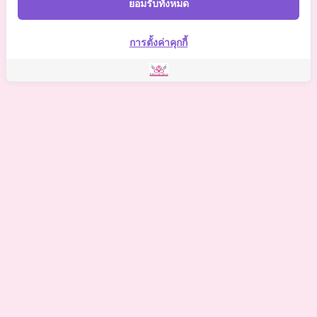
ยอมรับทั้งหมด
Somchai Clinic
การตั้งค่าคุกกี้
©
2021 Somchai Clinic. All Rights Reserved. Powered by
OKWebtour.
4
Based on
1 patient review(s)
The staff deserves a special mention for being so supportive.
One of my biggest worries was the potential for hidden
costs, but I was relieved to find there were no additional