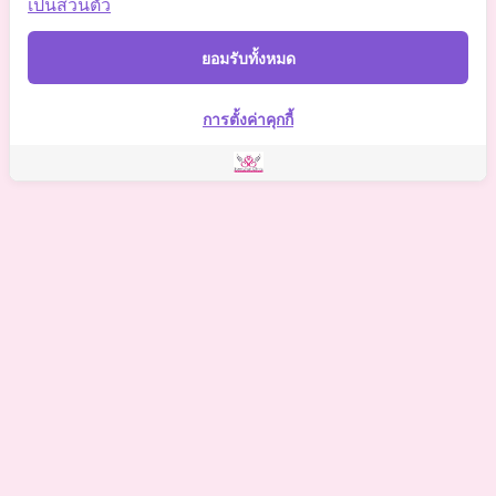
Somchaiclinic
เป็นส่วนตัว
Somchaiclinic
ยอมรับทั้งหมด
Somchai Clinic
การตั้งค่าคุกกี้
©
2021 Somchai Clinic. All Rights Reserved. Powered by
OKWebtour.
4
Based on
1 patient review(s)
The staff deserves a special mention for being so supportive.