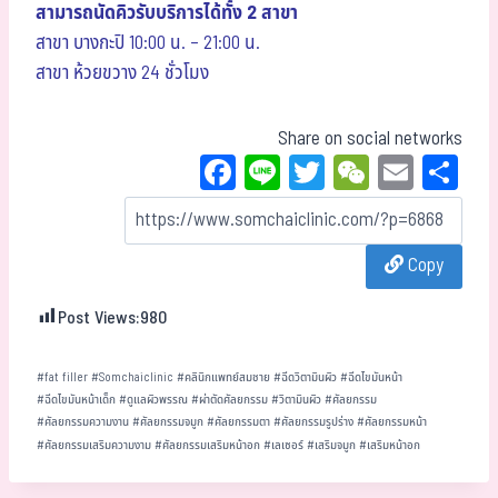
สามารถนัดคิวรับบริการได้ทั้ง 2 สาขา
สาขา บางกะปิ 10:00 น. – 21:00 น.
สาขา ห้วยขวาง 24 ชั่วโมง
Share on social networks
Fa
Li
T
W
E
Sh
ce
ne
wi
eC
m
ar
bo
tt
ha
ail
e
Copy
ok
er
t
Post Views:
980
#
fat filler
#
Somchaiclinic
#
คลินิกแพทย์สมชาย
#
ฉีดวิตามินผิว
#
ฉีดไขมันหน้า
#
ฉีดไขมันหน้าเด็ก
#
ดูแลผิวพรรณ
#
ผ่าตัดศัลยกรรม
#
วิตามินผิว
#
ศัลยกรรม
#
ศัลยกรรมความงาน
#
ศัลยกรรมจมูก
#
ศัลยกรรมตา
#
ศัลยกรรมรูปร่าง
#
ศัลยกรรมหน้า
#
ศัลยกรรมเสริมความงาม
#
ศัลยกรรมเสริมหน้าอก
#
เลเซอร์
#
เสริมจมูก
#
เสริมหน้าอก