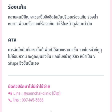
ร่องแก้ม
หลายคนมีปัญหาเวลายิ้มจึงฉีดไขมันบริเวณร่องแก้ม ร่องน้ำ
หมาก เพื่อลดริ้วรอยที่ร่องแก้ม ทำให้ใบหน้าดูอ่อนกว่าวัย
คาง
การฉีดไขมันที่คาง นั้นก็เพื่อทำให้คางเรายาวขึ้น จากใบหน้าที่ดูดุ
ไม่อ่อนหวาน จะดูละมุนยิ่งขึ้น แถมใบหน้าดูเรียว หน้าเป็น V
Shape ยิ่งขึ้นนั่นเอง
นัดคิวปรึกษาไม่มีค่าใช้จ่าย
📲 Line : @somchai-clinic (มี@)
📞 โทร : 097-145-3666