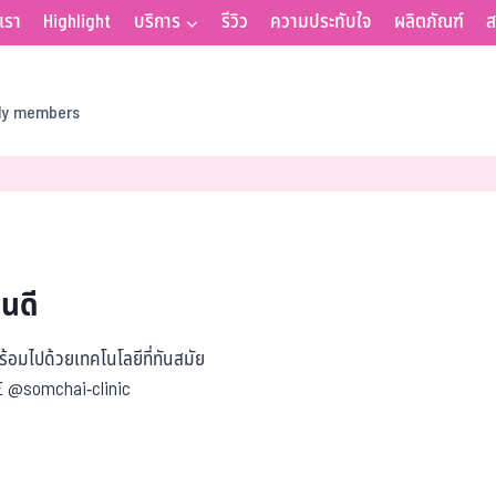
บเรา
Highlight
บริการ
รีวิว
ความประทับใจ
ผลิตภัณฑ์
ส
ily members
หนดี
อมไปด้วยเทคโนโลยีที่ทันสมัย
NE @somchai-clinic