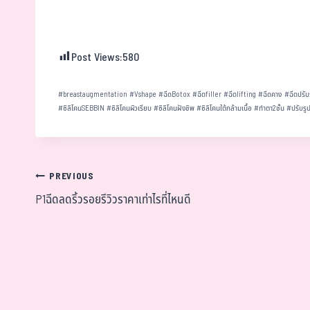
Post Views:
580
#
breastaugmentation
#
Vshape
#
ฉีดBotox
#
ฉีดfiller
#
ฉีดlifting
#
ฉีดคาง
#
ฉีดปรับ
#
ซิลิโคนSEBBIN
#
ซิลิโคนผิวเรียบ
#
ซิลิโคนฝังชิพ
#
ซิลิโคนใต้กล้ามเนื้อ
#
ทำตา2ชั้น
#
ปรับรู
PREVIOUS
P1ฉีดลดริ้วรอยรีวิวราคาเท่าไรที่ไหนดี