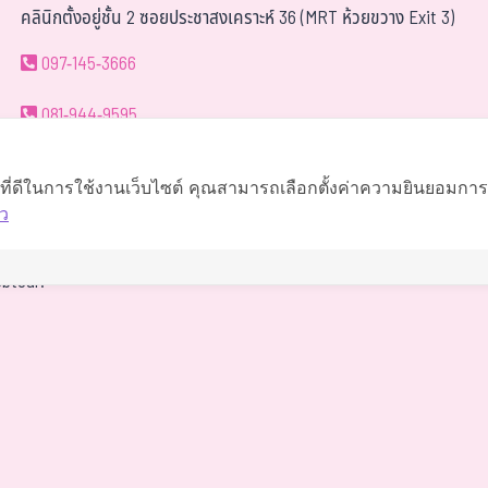
คลินิกตั้งอยู่ชั้น 2 ซอยประชาสงเคราะห์ 36 (MRT ห้วยขวาง Exit 3)
097-145-3666
081-944-9595
063-419-9595
์ที่ดีในการใช้งานเว็บไซต์ คุณสามารถเลือกตั้งค่าความยินยอมการใช
ว
นำทาง
btour.
The staff deserves a special mention for being so supportive.