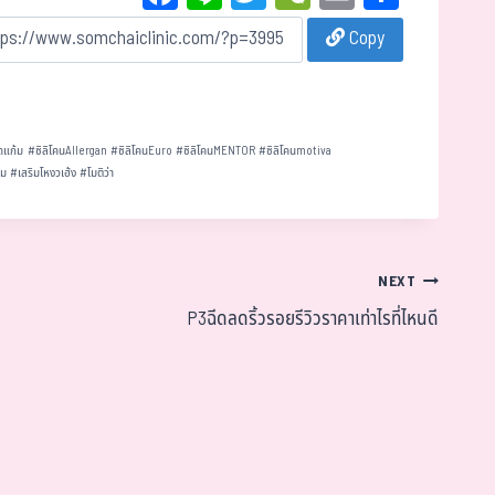
ce
ne
wi
eC
m
ar
Copy
bo
tt
ha
ail
e
ok
er
t
ดแก้ม
#
ซิลิโคนAllergan
#
ซิลิโคนEuro
#
ซิลิโคนMENTOR
#
ซิลิโคนmotiva
นม
#
เสริมโหงวเฮ้ง
#
โมติว่า
NEXT
P3ฉีดลดริ้วรอยรีวิวราคาเท่าไรที่ไหนดี