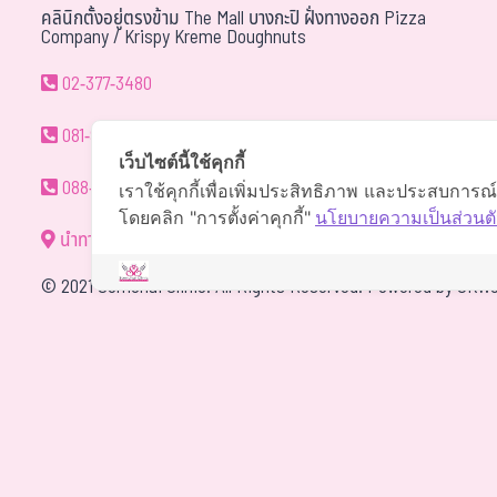
คลินิกตั้งอยู่ตรงข้าม The Mall บางกะปิ ฝั่งทางออก Pizza
Company / Krispy Kreme Doughnuts
02-377-3480
081-940-9595
เว็บไซต์นี้ใช้คุกกี้
088-088-0294
เราใช้คุกกี้เพื่อเพิ่มประสิทธิภาพ และประสบการณ
โดยคลิก "การตั้งค่าคุกกี้"
นโยบายความเป็นส่วนตั
นำทาง
©
2021 Somchai Clinic. All Rights Reserved. Powered by
OKWe
4