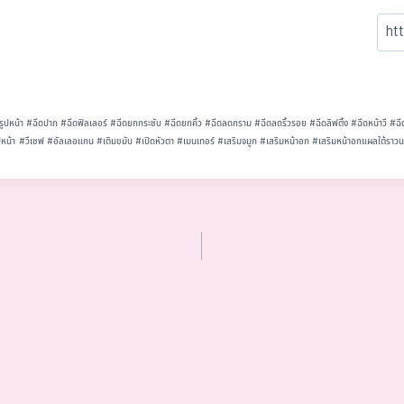
รูปหน้า
#
ฉีดปาก
#
ฉีดฟิลเลอร์
#
ฉีดยกกระชับ
#
ฉีดยกคิ้ว
#
ฉีดลดกราม
#
ฉีดลดริ้วรอย
#
ฉีดลิฟติ้ง
#
ฉีดหน้าวี
#
ฉี
ปหน้า
#
วีเชฟ
#
อัลเลอแกน
#
เติมขมับ
#
เปิดหัวตา
#
เมนเทอร์
#
เสริมจมูก
#
เสริมหน้าอก
#
เสริมหน้าอกแผลใต้ราว