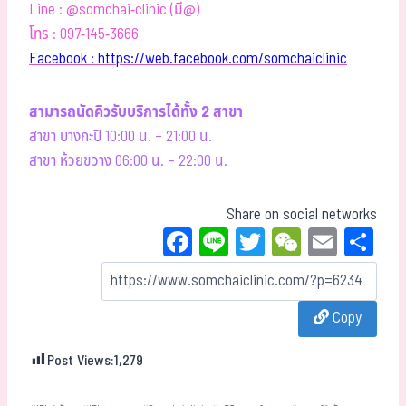
Line : @somchai-clinic (มี@)
โทร : 097-145-3666
Facebook : https://web.facebook.com/somchaiclinic
สามารถนัดคิวรับบริการได้ทั้ง 2 สาขา
สาขา บางกะปิ 10:00 น. – 21:00 น.
สาขา ห้วยขวาง 06:00 น. – 22:00 น.
Share on social networks
Fa
Li
T
W
E
Sh
ce
ne
wi
eC
m
ar
bo
tt
ha
ail
e
Copy
ok
er
t
Post Views:
1,279