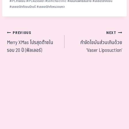
#
IPLกำจัดขน
#
IPLหนวดเครา
#
Somchaiclinic
#
คลินิกแพทย์สมชาย
#
เลเซอร์จำกัดขน
#
เลเซอร์จำกัดขนรักแร้
#
เลเซอร์จำกัดหนวดเครา
PREVIOUS
NEXT
Merry XMas โปรสุดต๊าชใน
กำจัดไขมันส่วนเกินด้วย
รอบ 20 ปี (ฟิลเลอร์)
‘Vaser Liposuction’