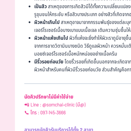
เป็นสิว
สาเหตุของการเกิดสิวมีได้ทั้งความเปลี่ยนแปล
รูขุมขนให้กระชับ หรือสิวบางประเภท อย่างสิวที่เกิดจ
ผิวหน้าเกินไป
สาเหตุอาจมาจากกรรมพันธุ์ของแต่ละบุคคล
เจอร์ไรเซอร์เนื้อบางเบาแบบเนื้อเจล เติมความชุ่มชื้นให
ผิวหน้าแห้งเกินไป
ผิวที่แห้งจะยิ่งทำให้ผิวเราดูมีอายุข
จากการขาดวิตามินบางชนิด วิธีดูแลผิวหน้า ควรหมั่นเติม
มอยซ์เจอร์ไรเซอร์เนื้อหนักหน่อยอย่างเนื้อครีม
มีริ้วรอยก่อนวัย
โดยริ้วรอยที่เกิดขึ้นนอกจากจะเกิดจา
ผิวหน้าสำหรับคนที่ผิวมีริ้วรอยก่อนวัย ส่วนสำคัญคือกา
นัดคิวปรึกษาไม่มีค่าใช้จ่าย
📲 Line : @somchai-clinic (มี@)
📞 โทร : 097-145-3666
สามารถนัดคิวรับบริการได้ทั้ง 2 สาขา