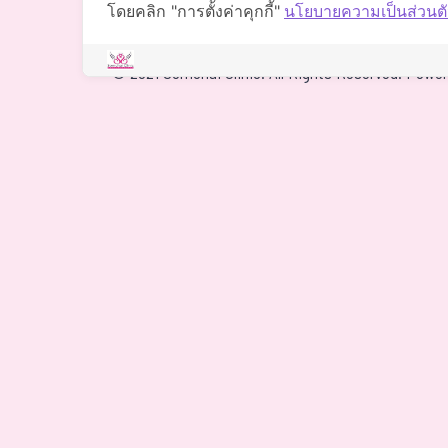
โดยคลิก "การตั้งค่าคุกกี้"
นโยบายความเป็นส่วนตั
นำทาง
©
2021 Somchai Clinic. All Rights Reserved. Powe
4
One of my biggest worries 
Based on
1 patient review(s)
for hidden costs, but I was 
there were no additional e
what the clinic quoted. The
special mention for being s
null
They've stayed in touch a
easy to reach, which is rea
2026-07-09
recovery from my traditiona
two areas. What stood out