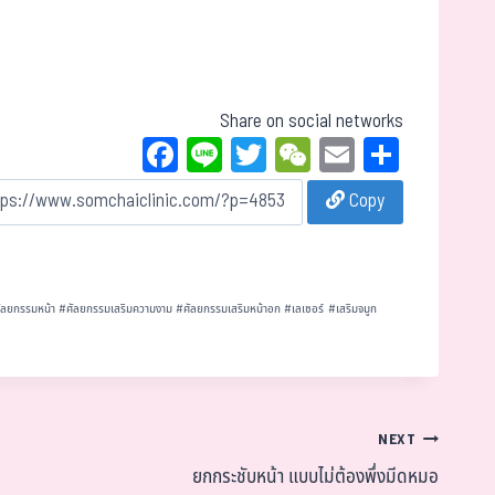
Share on social networks
Fa
Li
T
W
E
Sh
ce
ne
wi
eC
m
ar
Copy
bo
tt
ha
ail
e
ok
er
t
ัลยกรรมหน้า
#
ศัลยกรรมเสริมความงาม
#
ศัลยกรรมเสริมหน้าอก
#
เลเซอร์
#
เสริมจมูก
NEXT
ยกกระชับหน้า แบบไม่ต้องพึ่งมีดหมอ