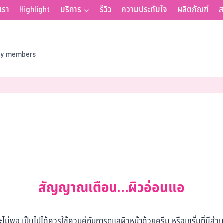
บเรา
Highlight
บริการ
รีวิว
ความประทับใจ
ผลิตภัณฑ์
ส
ily members
สัญญาณเตือน…ผิวอ่อนแอ
ม่พอ เป็นไปได้ควรใช้ควบคู่กับการดูแลผิวหน้าด้วยครีม หรือเซรั่มที่มี