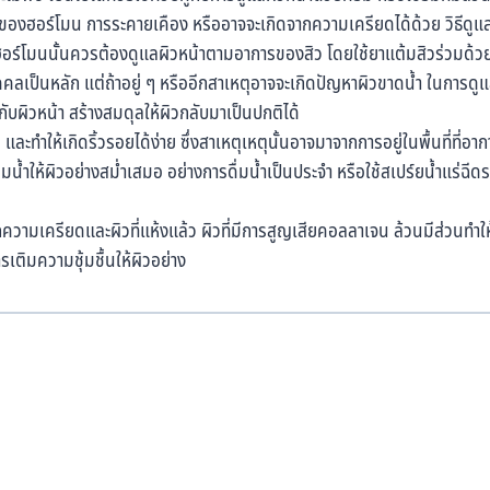
งของฮอร์โมน การระคายเคือง หรืออาจจะเกิดจากความเครียดได้ด้วย วิธีดู
ากฮอร์โมนนั้นควรต้องดูแลผิวหน้าตามอาการของสิว โดยใช้ยาแต้มสิวร่วมด้ว
เป็นหลัก แต่ถ้าอยู่ ๆ หรืออีกสาเหตุอาจจะเกิดปัญหาผิวขาดน้ำ ในการดูแ
้กับผิวหน้า สร้างสมดุลให้ผิวกลับมาเป็นปกติได้
ึ้น และทำให้เกิดริ้วรอยได้ง่าย ซึ่งสาเหตุเหตุนั้นอาจมาจากการอยู่ในพื้นที่ที่
น้ำให้ผิวอย่างสม่ำเสมอ อย่างการดื่มน้ำเป็นประจำ หรือใช้สเปร์ยน้ำแร่ฉีดระ
กความเครียดและผิวที่แห้งแล้ว ผิวที่มีการสูญเสียคอลลาเจน ล้วนมีส่วนทำให
รเติมความชุ้มชื้นให้ผิวอย่าง