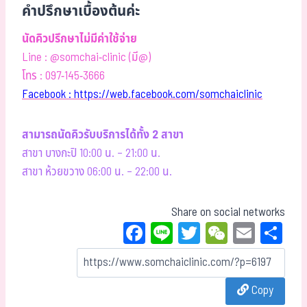
คำปรึกษาเบื้องต้นค่ะ
นัดคิวปรึกษาไม่มีค่าใช้จ่าย
Line : @somchai-clinic (มี@)
โทร : 097-145-3666
Facebook : https://web.facebook.com/somchaiclinic
สามารถนัดคิวรับบริการได้ทั้ง 2 สาขา
สาขา บางกะปิ 10:00 น. – 21:00 น.
สาขา ห้วยขวาง 06:00 น. – 22:00 น.
Share on social networks
Fa
Li
T
W
E
Sh
ce
ne
wi
eC
m
ar
bo
tt
ha
ail
e
Copy
ok
er
t