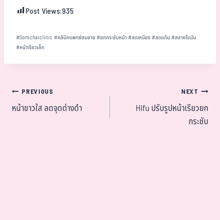
Post Views:
935
#
Somchaiclinic
#
คลินิกแพทย์สมชาย
#
ยกกระชับหน้า
#
ลดเหนียง
#
ลดแก้ม
#
สลายไขมัน
#
หน้าเรียวเล็ก
PREVIOUS
NEXT
หน้าขาวใส ลดจุดด่างดำ
Hifu ปรับรูปหน้าเรียวยก
กระชับ