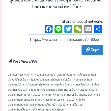
ดูดไขมัน เติมไขมัน และศัลยกรรมอื่นๆ สามรถลงทะเบียนเพื่อ
ปรึกษา และนัดหมายล่วงหน้าได้ค่ะ
Share on social networks
Fa
Li
T
W
E
Sh
ce
ne
wi
eC
m
ar
bo
tt
ha
ail
e
Copy
ok
er
t
Post Views:
855
#
Breast Augmentation
#
Somchaiclinic
#
คลินิกแพทย์สมชาย
#
ซิลิโคนเสริมหน้าอก
#
ถอดซิลิโคนหน้าอก
#
ปัญหาหลังเสริมอก
#
ผ่าตัดยกกระชับหน้าอก
#
ยกกระชับหน้าอก
#
ลดขนาดหน้าอก
#
ศัลยกรรมเสริมหน้าอก
#
อาการหลังเสริมอก
#
อาการหลังเสริมอก 1 เดือน
#
อาการหลังเสริมอก 3 เดือนอาการหลังเสริมอก 6 เดือน
#
เสริมหน้าอก
#
เสริมหน้าอกEuro
#
เสริมหน้าอกMentor
#
เสริมหน้าอกMentorMemoryGel
#
เสริมหน้าอกMotivaErgonomix
#
เสริมหน้าอกMotivaSilkSurface
#
เสริมหน้าอกSebbin
#
เสริมหน้าอกพักฟื้น
#
เสริมหน้าอกเทคนิค
#
เสริมหน้าอกแผลใต้รักแร้
#
เสริมหน้าอกแผลใต้ราวนม
#
เสริมหน้าอกให้นมลูก
#
แก้ไขหน้าอก
#
แผลหลังเสริมอก