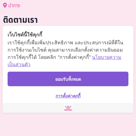
นำทาง
ติดตามเรา
@somchai-clinic (มี@)
เว็บไซต์นี้ใช้คุกกี้
เราใช้คุกกี้เพื่อเพิ่มประสิทธิภาพ และประสบการณ์ที่ดีใน
Somchaiclinic คลินิกแพทย์สมชาย
การใช้งานเว็บไซต์ คุณสามารถเลือกตั้งค่าความยินยอม
การใช้คุกกี้ได้ โดยคลิก "การตั้งค่าคุกกี้"
นโยบายความ
Somchaiclinic
เป็นส่วนตัว
Somchaiclinic
ยอมรับทั้งหมด
Somchai Clinic
การตั้งค่าคุกกี้
©
2021 Somchai Clinic. All Rights Reserved. Powered by
OKWebtour.