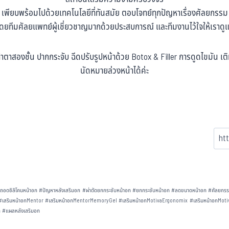
เพียบพร้อมไปด้วยเทคโนโลยีที่ทันสมัย ตอบโจทย์ทุกปัญหาเรื่องศัลยกรรม
 โดยทีมศัลยแพทย์ผู้เชี่ยวชาญมากด้วยประสบการณ์ และทีมงานไว้ใจให้เราดู
ำตาสองชั้น ปากกระจับ ฉีดปรับรูปหน้าด้วย Botox & Filler การดูดไขมัน 
นัดหมายล่วงหน้าได้ค่ะ
#
ถอดซิลิโคนหน้าอก
#
ปัญหาหลังเสริมอก
#
ผ่าตัดยกกระชับหน้าอก
#
ยกกระชับหน้าอก
#
ลดขนาดหน้าอก
#
ศัลยกรร
#
เสริมหน้าอกMentor
#
เสริมหน้าอกMentorMemoryGel
#
เสริมหน้าอกMotivaErgonomix
#
เสริมหน้าอกMoti
ก
#
แผลหลังเสริมอก