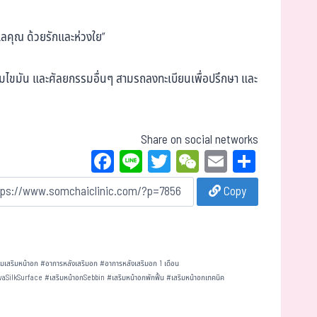
แลคุณ ด้วยรักและห่วงใย”
เติมไขมัน และศัลยกรรมอื่นๆ สามรถลงทะเบียนเพื่อปรึกษา และ
Share on social networks
Fa
Li
T
W
E
Sh
ce
ne
wi
eC
m
ar
Copy
bo
tt
ha
ail
e
ok
er
t
มเสริมหน้าอก
#
อาการหลังเสริมอก
#
อาการหลังเสริมอก 1 เดือน
vaSilkSurface
#
เสริมหน้าอกSebbin
#
เสริมหน้าอกพักฟื้น
#
เสริมหน้าอกเทคนิค