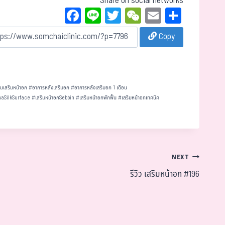
Share on social networks
Fa
Li
T
W
E
Sh
ce
ne
wi
eC
m
ar
Copy
bo
tt
ha
ail
e
ok
er
t
มเสริมหน้าอก
#
อาการหลังเสริมอก
#
อาการหลังเสริมอก 1 เดือน
vaSilkSurface
#
เสริมหน้าอกSebbin
#
เสริมหน้าอกพักฟื้น
#
เสริมหน้าอกเทคนิค
NEXT
รีวิว เสริมหน้าอก #196