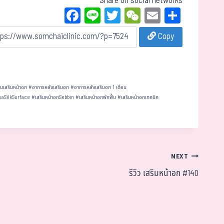
Share on social networks
Fa
Li
T
W
E
Sh
ce
ne
wi
eC
m
ar
Copy
bo
tt
ha
ail
e
ok
er
t
มเสริมหน้าอก
#
อาการหลังเสริมอก
#
อาการหลังเสริมอก 1 เดือน
vaSilkSurface
#
เสริมหน้าอกSebbin
#
เสริมหน้าอกพักฟื้น
#
เสริมหน้าอกเทคนิค
NEXT
รีวิว เสริมหน้าอก #140