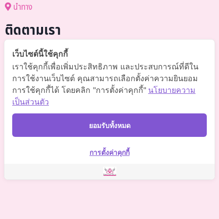
นำทาง
ติดตามเรา
@somchai-clinic (มี@)
เว็บไซต์นี้ใช้คุกกี้
เราใช้คุกกี้เพื่อเพิ่มประสิทธิภาพ และประสบการณ์ที่ดีใน
Somchaiclinic คลินิกแพทย์สมชาย
การใช้งานเว็บไซต์ คุณสามารถเลือกตั้งค่าความยินยอม
การใช้คุกกี้ได้ โดยคลิก "การตั้งค่าคุกกี้"
นโยบายความ
Somchaiclinic
เป็นส่วนตัว
Somchaiclinic
ยอมรับทั้งหมด
Somchai Clinic
การตั้งค่าคุกกี้
©
2021 Somchai Clinic. All Rights Reserved. Powered by
OKWebtour.
4