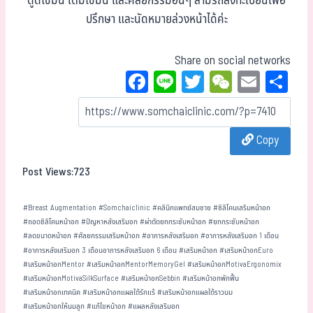
ดูดไขมัน เติมไขมัน และศัลยกรรมอื่นๆ สามรถลงทะเบียนเพื่อ
ปรึกษา และนัดหมายล่วงหน้าได้ค่ะ
Share on social networks
Fa
Li
T
W
E
Sh
ce
ne
wi
eC
m
ar
bo
tt
ha
ail
e
Copy
ok
er
t
Post Views:
723
#
Breast Augmentation
#
Somchaiclinic
#
คลินิกแพทย์สมชาย
#
ซิลิโคนเสริมหน้าอก
#
ถอดซิลิโคนหน้าอก
#
ปัญหาหลังเสริมอก
#
ผ่าตัดยกกระชับหน้าอก
#
ยกกระชับหน้าอก
#
ลดขนาดหน้าอก
#
ศัลยกรรมเสริมหน้าอก
#
อาการหลังเสริมอก
#
อาการหลังเสริมอก 1 เดือน
#
อาการหลังเสริมอก 3 เดือนอาการหลังเสริมอก 6 เดือน
#
เสริมหน้าอก
#
เสริมหน้าอกEuro
#
เสริมหน้าอกMentor
#
เสริมหน้าอกMentorMemoryGel
#
เสริมหน้าอกMotivaErgonomix
#
เสริมหน้าอกMotivaSilkSurface
#
เสริมหน้าอกSebbin
#
เสริมหน้าอกพักฟื้น
#
เสริมหน้าอกเทคนิค
#
เสริมหน้าอกแผลใต้รักแร้
#
เสริมหน้าอกแผลใต้ราวนม
#
เสริมหน้าอกให้นมลูก
#
แก้ไขหน้าอก
#
แผลหลังเสริมอก