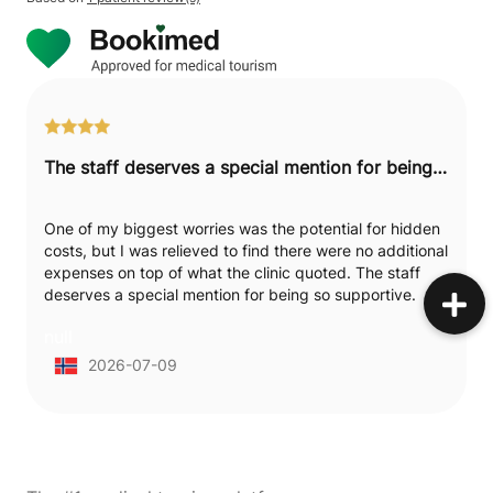
The staff deserves a special mention for being so supportive.
One of my biggest worries was the potential for hidden
costs, but I was relieved to find there were no additional
expenses on top of what the clinic quoted. The staff
deserves a special mention for being so supportive.
They've stayed in touch and have been very easy to
null
reach, which is reassuring during recovery from my
traditional liposuction on two areas. What stood out
2026-07-09
about my surgeon was how carefully he marked the
areas before we went into the operating room. My
recovery is going about as expected so far. The whole
process was handled professionally.