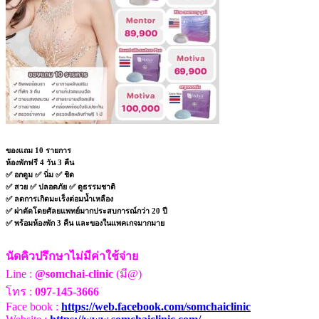
ของแถม 10 รายการ
ห้องพักฟรี 4 วัน 3 คืน
✅ อกดูม ✅ นิ่ม ✅ ชิด
✅ สวย ✅ ปลอดภัย ✅ ดูธรรมชาติ
✅ ลดการเกิดมะเร็งต่อมน้ำเหลือง
✅ ผ่าตัดโดยศัลยแพทย์มากประสบการณ์กว่า 20 ปี
✅ พร้อมห้องพัก 3 คืน และของในแพคเกจมากมาย
นัดคิวปรึกษาไม่มีค่าใช้จ่าย
Line :
@somchai-clinic
(มี@)
โทร :
097-145-3666
Face book :
https://web.facebook.com/somchaiclinic