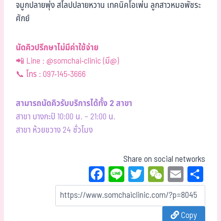
จมูกปลายพุ่ง สโลปปลายหวาน เทคนิคโอเพ่น ลูกสาวหมอพัชระ
ศักย์
นัดคิวปรึกษาไม่มีค่าใช้จ่าย
📲 Line : @somchai-clinic (มี@)
📞 โทร : 097-145-3666
สามารถนัดคิวรับบริการได้ทั้ง 2 สาขา
สาขา บางกะปิ 10:00 น. – 21:00 น.
สาขา ห้วยขวาง 24 ชั่วโมง
Share on social networks
Fa
Li
T
W
E
Sh
ce
ne
wi
eC
m
ar
bo
tt
ha
ail
e
Copy