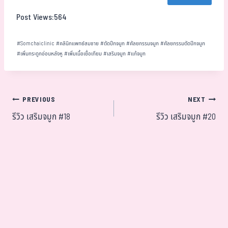
ok
er
t
Post Views:
564
#
Somchaiclinic
#
คลินิกแพทย์สมชาย
#
ตัดปีกจมูก
#
ศัลยกรรมจมูก
#
ศัลยกรรมตัดปีกจมูก
#
เพิ่มกระดูกอ่อนหลังหู
#
เพิ่มเนื้อเยื่อเทียม
#
เสริมจมูก
#
แก้จมูก
PREVIOUS
NEXT
รีวิว เสริมจมูก #18
รีวิว เสริมจมูก #20