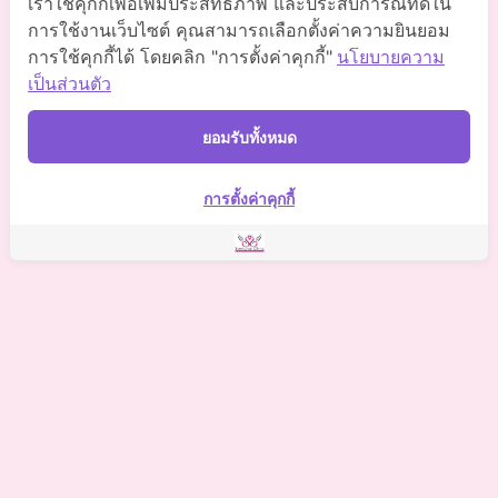
เราใช้คุกกี้เพื่อเพิ่มประสิทธิภาพ และประสบการณ์ที่ดีใน
Somchaiclinic คลินิกแพทย์สมชาย
การใช้งานเว็บไซต์ คุณสามารถเลือกตั้งค่าความยินยอม
การใช้คุกกี้ได้ โดยคลิก "การตั้งค่าคุกกี้"
นโยบายความ
Somchaiclinic
เป็นส่วนตัว
Somchaiclinic
ยอมรับทั้งหมด
Somchai Clinic
การตั้งค่าคุกกี้
©
2021 Somchai Clinic. All Rights Reserved. Powered by
OKWebtour.
4
Based on
1 patient review(s)