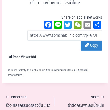
ปรึกษา และนัดหมายล่วงหน้าได้ค่ะ
Share on social networks
Fa
Li
T
W
E
Sh
ce
ne
wi
eC
m
ar
bo
tt
ha
ail
e
Copy
ok
er
t
Post Views:
881
#
Blepharoplasty
#
Somchaiclinic
#
คลินิกแพทย์สมชาย
#
ตา 2 ชั้น
#
ตาสองชั้น
#
ศัลยกรรมตา
PREVIOUS
NEXT
รีวิว ศัลยกรรมตาสองชั้น #12
ผ่าตัดกระเพาะลดน้ำหนัก