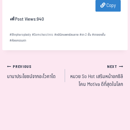
Copy
ok
er
t
Post Views:
940
#
Blepharoplasty
#
Somchaiclinic
#
คลินิกแพทย์สมชาย
#
ตา 2 ชั้น
#
ตาสองชั้น
#
ศัลยกรรมตา
PREVIOUS
NEXT
นานาประโยชน์จากอะโวคาโด
หมวย So Hot เสริมหน้าอกซิลิ
โคน Motiva ดีที่สุดในโลก