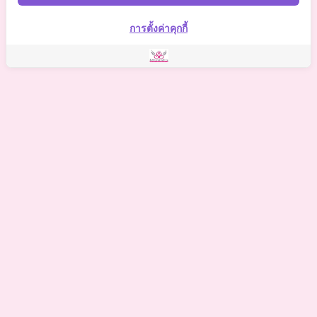
Somchai Clinic
การตั้งค่าคุกกี้
©
2021 Somchai Clinic. All Rights Reserved. Powered by
OKWebtour.
4
Based on
1 patient review(s)
The staff deserves a special mention for being so supportive.
One of my biggest worries was the potential for hidden
costs, but I was relieved to find there were no additional
expenses on top of what the clinic quoted. The staff