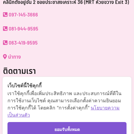
คลินิกตั้งอยู่ชั้น 2 ซอยประชาสงเคราะห์ 36 (MRT ห้วยขวาง Exit 3)
097-145-3666
081-944-9595
063-419-9595
นำทาง
ติดตามเรา
@somchai-clinic (มี@)
เว็บไซต์นี้ใช้คุกกี้
เราใช้คุกกี้เพื่อเพิ่มประสิทธิภาพ และประสบการณ์ที่ดีใน
Somchaiclinic คลินิกแพทย์สมชาย
การใช้งานเว็บไซต์ คุณสามารถเลือกตั้งค่าความยินยอม
การใช้คุกกี้ได้ โดยคลิก "การตั้งค่าคุกกี้"
นโยบายความ
Somchaiclinic
เป็นส่วนตัว
Somchaiclinic
ยอมรับทั้งหมด