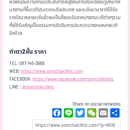
ผิวพรรณความงามมีประสบการณ์สูงในการปรับเปลี่ยนรูปหน้าให้
นางงามที่ขึ้นเวทีประกวดระดับประเทศ และระดับนานาชาติได้รับ
รางวัลมาหลายเวทีแล้วจนเป็นที่ยอมรับจากนางงามเวทีต่างๆรวม
ทั้งได้รับเชิญเป็นกรรมการตัดสินการประกวดนางงามหลายเวที
อีกด้วย
ทำตา2ชั้น ราคา
TEL: 097-145-3666
WEB:
https://www.somchaiclinic.com
FACEBOOK:
https://www.facebook.com/somchaiclinic
LINE :
@somchai-clinic
Share on social networks
Fa
Li
T
W
E
Sh
ce
ne
wi
eC
m
ar