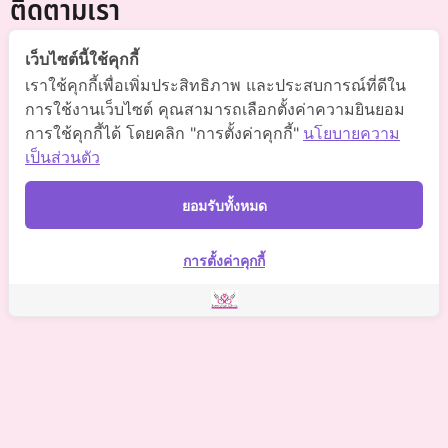
ติดตามเรา
@somchai-clinic (มี@)
เว็บไซต์นี้ใช้คุกกี้
เราใช้คุกกี้เพื่อเพิ่มประสิทธิภาพ และประสบการณ์ที่ดีใน
Somchaiclinic คลินิกแพทย์สมชาย
การใช้งานเว็บไซต์ คุณสามารถเลือกตั้งค่าความยินยอม
การใช้คุกกี้ได้ โดยคลิก "การตั้งค่าคุกกี้"
นโยบายความ
Somchaiclinic
เป็นส่วนตัว
Somchaiclinic
ยอมรับทั้งหมด
Somchai Clinic
การตั้งค่าคุกกี้
©
2021 Somchai Clinic. All Rights Reserved. Powered by
OKWebtour.
4
Based on
1 patient review(s)