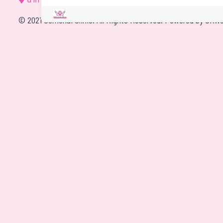
นำทาง
©
2021 Somchai Clinic. All Rights Reserved. Powered by
OKWe
4
One of my biggest worries 
Based on
1 patient review(s)
for hidden costs, but I was 
there were no additional e
what the clinic quoted. The
special mention for being s
null
They've stayed in touch a
easy to reach, which is rea
2026-07-09
recovery from my traditiona
two areas. What stood out
was how carefully he marke
we went into the operating