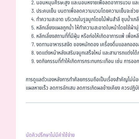
นอนหนุนศีรษะสูง และนอนหงายเพื่อลดอาการบวม และให้
ประคบเย็น บนตาเพื่อลดความบวมโดยความเย็นจะช่
ทำความสะอาด บริเวณในรูจมูกโดยไม้พันสำลี ชุบน้ำเกล
หลีกเลี่ยงแผลถูกน้ำ ให้ทำความสะอาดใบหน้าโดยใช้ผ้าน
หลีกเลี่ยงสถานที่ที่มีฝุ่น หรือก่อให้เกิดอาการแพ้ เพื่อห
งดทานอาหารรสจัด ของหมักดอง เครื่องดื่มแอลกอฮอล์ บ
งดแต่งหน้าหลังเสริมจมูกเสร็จใหม่ และสามารถแต่งได้
งดกิจกรรมที่ทำให้เกิดการกระทบกระเทือน เช่น การอ
การดูแลตัวเองหลังการทำศัลยกรรมถือเป็นเรื่องสำคัญไม่น้อยไ
แผลหายเร็ว ลดการอักเสบ ลดการเกิดผลข้างเคียง ควรปฏิบ
นัดคิวปรึกษาไม่มีค่าใช้จ่าย