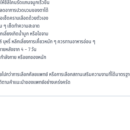
ซิลิโคนรัดแกนจมูกเร็วขึ้น
วยลดอาการปวดบวมของตาได้
ือเช็ดคราบเลือดด้วยตัวเอง
ุ่ม ๆ เช็ดทำความสะอาด
ลีกเลี่ยงเกิดน้ำมูก หรือไอจาม
ุหรี่ หลีกเลี่ยงการเคี้ยวหนัก ๆ ควรทานอาหารอ่อน ๆ
ภายหลังจาก 4 – 7 วัน
อกกำลังกาย หรือยกของหนัก
ปกว่าการเลือกศัลยแพทย์ หรือการเลือกสถานเสริมความงามที่ได้มาตรฐาน เพื
ัติตามคำแนะนำของแพทย์อย่างเคร่งครัด