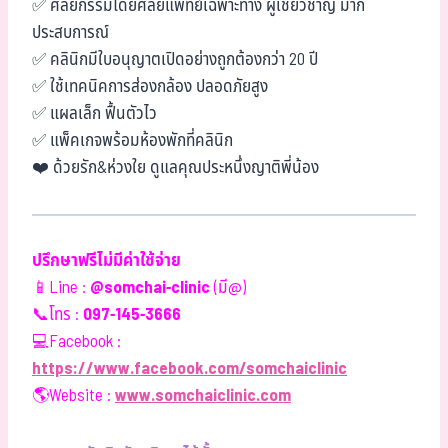
✅ ศัลยกรรมโดยศัลยแพทย์เฉพาะทาง ผู้เชี่ยวชาญ มาก
ประสบการณ์
✅ คลินิกมีใบอนุญาตเปิดอย่างถูกต้องกว่า 20 ปี
✅ ใช้เทคนิคการส่องกล้อง ปลอดภัยสูง
✅ แผลเล็ก ฟื้นตัวไว
✅ แพ็คเกจพร้อมห้องพักที่คลินิก
❤️ ด้วยรัก&ห่วงใย ดูแลคุณประหนึ่งญาติพี่น้อง
ปรึกษาฟรีไม่มีค่าใช้จ่าย
📱Line :
@somchai-clinic
(มี@)
📞โทร :
097-145-3666
💻Facebook :
https://www.facebook.com/somchaiclinic
🌎Website :
www.somchaiclinic.com