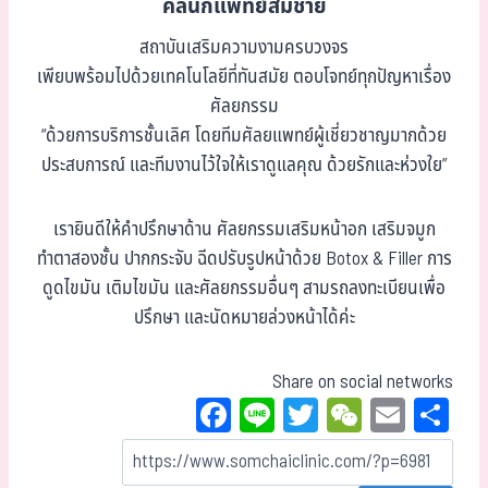
คลินิกแพทย์สมชาย
สถาบันเสริมความงามครบวงจร
เพียบพร้อมไปด้วยเทคโนโลยีที่ทันสมัย ตอบโจทย์ทุกปัญหาเรื่อง
ศัลยกรรม
“ด้วยการบริการชั้นเลิศ โดยทีมศัลยแพทย์ผู้เชี่ยวชาญมากด้วย
ประสบการณ์ และทีมงานไว้ใจให้เราดูแลคุณ ด้วยรักและห่วงใย”
เรายินดีให้คำปรึกษาด้าน ศัลยกรรมเสริมหน้าอก เสริมจมูก
ทำตาสองชั้น ปากกระจับ ฉีดปรับรูปหน้าด้วย Botox & Filler การ
ดูดไขมัน เติมไขมัน และศัลยกรรมอื่นๆ สามรถลงทะเบียนเพื่อ
ปรึกษา และนัดหมายล่วงหน้าได้ค่ะ
Share on social networks
Fa
Li
T
W
E
Sh
ce
ne
wi
eC
m
ar
bo
tt
ha
ail
e