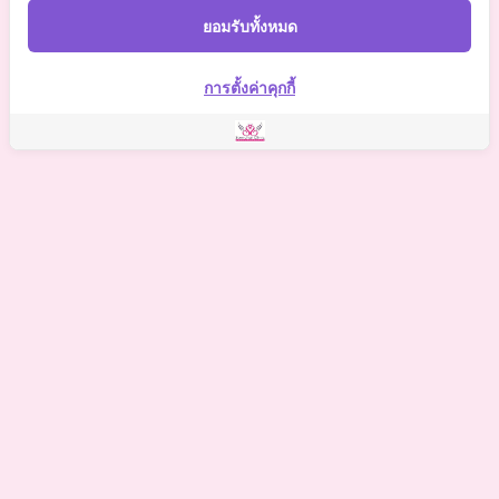
Somchaiclinic
ยอมรับทั้งหมด
Somchai Clinic
การตั้งค่าคุกกี้
©
2021 Somchai Clinic. All Rights Reserved. Powered by
OKWebtour.
4
Based on
1 patient review(s)
The staff deserves a special mention for being so supportive.
One of my biggest worries was the potential for hidden