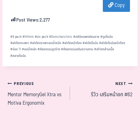
Copy
ok
er
t
Post Views:
2,277
#
6 pack
#
Hifem
#
six pack
#
Somchaiclinic
#
คลินิกแพทย์สมชาย
#
ดูดไขมัน
#
ผ่าตัดกระเพาะ
#
ผ่าตัดกระเพาะลดน้ำหนัก
#
ผ่าตัดหน้าท้อง
#
ผ่าตัดไขมัน
#
ผ่าตัดไขมันหน้าท้อง
#
ร่อง 11
#
ลดน้ำหนัก
#
ศัลยกรรมรูปร่าง
#
ศัลยกรรมเสริมความงาม
#
สร้างกล้ามเนื้อ
#
สลายไขมัน
PREVIOUS
NEXT
Mentor MemoryGel Xtra vs
รีวิว เสริมหน้าอก #62
Motiva Ergonomix